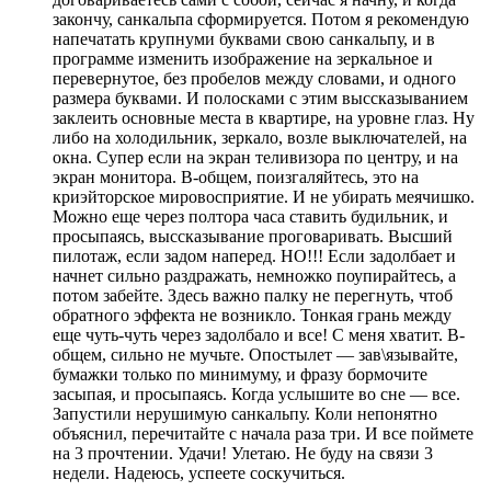
закончу, санкальпа сформируется. Потом я рекомендую
напечатать крупнуми буквами свою санкальпу, и в
программе изменить изображение на зеркальное и
перевернутое, без пробелов между словами, и одного
размера буквами. И полосками с этим выссказыванием
заклеить основные места в квартире, на уровне глаз. Ну
либо на холодильник, зеркало, возле выключателей, на
окна. Супер если на экран теливизора по центру, и на
экран монитора. В-общем, поизгаляйтесь, это на
криэйторское мировосприятие. И не убирать меячишко.
Можно еще через полтора часа ставить будильник, и
просыпаясь, выссказывание проговаривать. Высший
пилотаж, если задом наперед. НО!!! Если задолбает и
начнет сильно раздражать, немножко поупирайтесь, а
потом забейте. Здесь важно палку не перегнуть, чтоб
обратного эффекта не возникло. Тонкая грань между
еще чуть-чуть через задолбало и все! С меня хватит. В-
общем, сильно не мучьте. Опостылет — зав\язывайте,
бумажки только по минимуму, и фразу бормочите
засыпая, и просыпаясь. Когда услышите во сне — все.
Запустили нерушимую санкальпу. Коли непонятно
объяснил, перечитайте с начала раза три. И все поймете
на 3 прочтении. Удачи! Улетаю. Не буду на связи 3
недели. Надеюсь, успеете соскучиться.