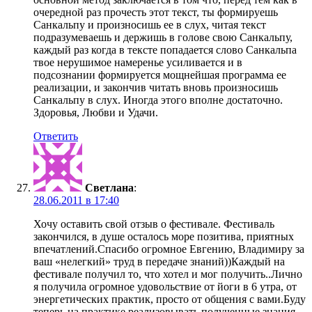
очередной раз прочесть этот текст, ты формируешь
Санкальпу и произносишь ее в слух, читая текст
подразумеваешь и держишь в голове свою Санкальпу,
каждый раз когда в тексте попадается слово Санкальпа
твое нерушимое намеренье усиливается и в
подсознании формируется мощнейшая программа ее
реализации, и закончив читать вновь произносишь
Санкальпу в слух. Иногда этого вполне достаточно.
Здоровья, Любви и Удачи.
Ответить
Светлана
:
28.06.2011 в 17:40
Хочу оставить свой отзыв о фестивале. Фестиваль
закончился, в душе осталось море позитива, приятных
впечатлений.Спасибо огромное Евгению, Владимиру за
ваш «нелегкий» труд в передаче знаний))Каждый на
фестивале получил то, что хотел и мог получить..Лично
я получила огромное удовольствие от йоги в 6 утра, от
энергетических практик, просто от общения с вами.Буду
теперь на практике реализовывать полученные знания,