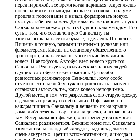
перед парилкой, все время когда паришься, закрепляешь
после парилки, и выкидываешь ее из головы, она уже
прошла в подсознание и начала формировать новую,
нужную тебе реальность. До момента основного запуска
Санкальпы ее можно усилить буддистским методом. Его
суть в том, что составленную Санкальпу ты
записываешь на клейкой бумаге, и делаешь 11 наклеек.
Пишешь в ручную, разными цветными ручками или
фломастерами. Идешь на остановку общественного
транспорта, и наклеиваешь магические бумажки на
колеса 11 автобусов. Автобус едет, колесо крутится,
Санкальпа Реализуется, психическая энергия людей
едущих в автобусе этому помогает. Для особо
ревностных реализаторов Санкальпы , хочу особо
отметить, что наклейку нужно приклеивать в момент
остановки автобуса, т.е., когда колесо неподвижно.
Другой метод в том, что разрезаешь свою старую одежду
и делаешь гирлянду из небольших 11 флажков, на
каждом пишешь Санкальпу и вешаешь их на крыше
дома, либо лезешь в горы или на дерево, и вешаешь их
там. Ветер колышет флажки, они трепещутся помогая
Санкальпе реализоваться. Важные моменты, Санкальпа
запускается на голодный желудок, надпись делается
очень аккуратно. Третий вспомогательный, а иногда и
основной метод заключается в том что, перед тем как в