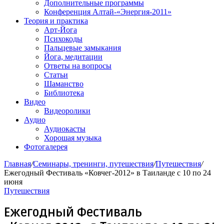
Дополнительные программы
Конференция Алтай-«Энергия-2011»
Теория и практика
Арт-Йога
Психокоды
Пальцевые замыкания
Йога, медитации
Ответы на вопросы
Статьи
Шаманство
Библиотека
Видео
Видеоролики
Аудио
Аудиокасты
Хорошая музыка
Фотогалерея
Главная
/
Семинары, тренинги, путешествия
/
Путешествия
/
Ежегодный Фестиваль «Ковчег-2012» в Таиланде с 10 по 24
июня
Путешествия
Ежегодный Фестиваль