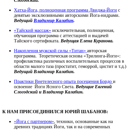
Слогодский.
Хатха-Йога, полноценная программа Двиджа-Йоги
с
девятью эксклюзивными авторскими Йога-нидрами.
Ведущий
Владимир Калабин
.
«Тайский массаж»
исключительная, полноценная,
обучающая программа с аттестацией и выдачей
Тайского сертификата.
Ведущая Елена Куранова.
Накопления мужской силы «Титан»
авторская
программа. Теоретическая основа «Трилинга-Йоги»:
профилактика различных воспалительных процессов в
области малого таза (простатит, геморрой, цистит и т.д.)
Ведущий Владимир Калабин.
Практики Внетелесного опыта посещения Бордо
и
освоение Йоги Ясного Света.
Ведущие Евгений
Слогодский и Владимир Калабин.
К НАМ ПРИСОЕДИНИЛСЯ ЮРИЙ ШАБАНОВ:
«Йога с партнером»
, техники, основанные как на
древних традициях Йоги, так и на современных