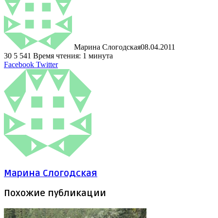
Марина Слогодская
08.04.2011
30
5 541
Время чтения: 1 минута
LinkedIn
Tumblr
Pinterest
Reddit
ВКонтакте
Поделиться
Печатать
Facebook
Twitter
через
электронную
почту
Марина Слогодская
Похожие публикации