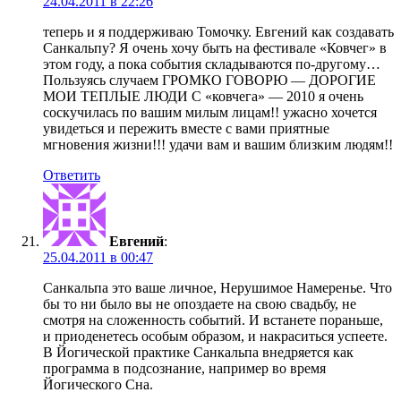
24.04.2011 в 22:26
теперь и я поддерживаю Томочку. Евгений как создавать
Санкальпу? Я очень хочу быть на фестивале «Ковчег» в
этом году, а пока события складываются по-другому…
Пользуясь случаем ГРОМКО ГОВОРЮ — ДОРОГИЕ
МОИ ТЕПЛЫЕ ЛЮДИ С «ковчега» — 2010 я очень
соскучилась по вашим милым лицам!! ужасно хочется
увидеться и пережить вместе с вами приятные
мгновения жизни!!! удачи вам и вашим близким людям!!
Ответить
Евгений
:
25.04.2011 в 00:47
Санкальпа это ваше личное, Нерушимое Намеренье. Что
бы то ни было вы не опоздаете на свою свадьбу, не
смотря на сложенность событий. И встанете пораньше,
и приоденетесь особым образом, и накраситься успеете.
В Йогической практике Санкальпа внедряется как
программа в подсознание, например во время
Йогического Сна.