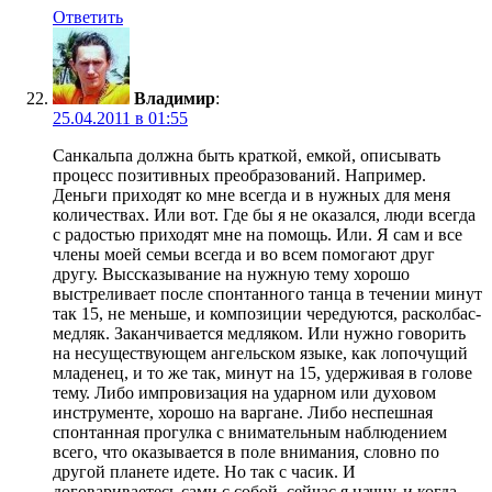
Ответить
Владимир
:
25.04.2011 в 01:55
Санкальпа должна быть краткой, емкой, описывать
процесс позитивных преобразований. Например.
Деньги приходят ко мне всегда и в нужных для меня
количествах. Или вот. Где бы я не оказался, люди всегда
с радостью приходят мне на помощь. Или. Я сам и все
члены моей семьи всегда и во всем помогают друг
другу. Выссказывание на нужную тему хорошо
выстреливает после спонтанного танца в течении минут
так 15, не меньше, и композиции чередуются, расколбас-
медляк. Заканчивается медляком. Или нужно говорить
на несуществующем ангельском языке, как лопочущий
младенец, и то же так, минут на 15, удерживая в голове
тему. Либо импровизация на ударном или духовом
инструменте, хорошо на варгане. Либо неспешная
спонтанная прогулка с внимательным наблюдением
всего, что оказывается в поле внимания, словно по
другой планете идете. Но так с часик. И
договариваетесь сами с собой, сейчас я начну, и когда