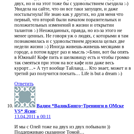
двух, но и на этот тоже бы с удовольствием съездила :-)
Увидела на сайте, что он все таки запущен, и даже
ностальгнула! Не знаю как у других, но для меня что
первый, что второй были началом поразительных и
положительных изменений в жизни и открытии
талантов :-) Неожиданных, правда, но из-за этого не
менее ценных. Не говоря уж о людях, с которыми я там
познакомилась и с удовольствием дружила целых две
недели жизни :-) Иногда живешь-живешь месяцами в
городе, а потом вдруг раз и мысль :»Блин, вот бы опять
в Южный! Кофе пить и шелковицу есть и чтобы громко
так смеяться при этом на все кафе или даже весь
курорт…» А тут вообще Тайланд… Кто знает, может и в
третий раз получится поехать… Life is but a dream :-)
Ответить
Вадим *ВадикБинго~Тренинги в ОМске
VS* Ясин
:
13.04.2011 в 00:11
И мы с Олей тоже на двух из двух побывали ))
Поддерживаю сказанное Томой…