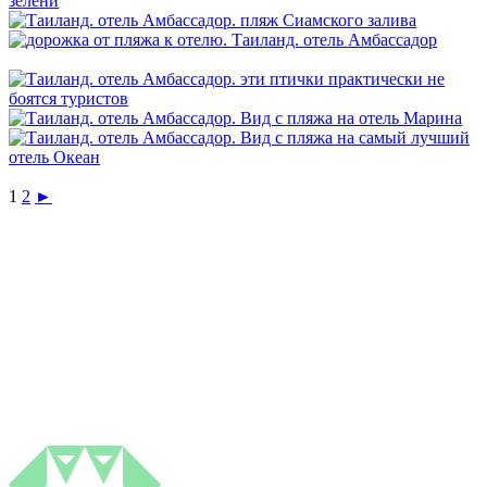
1
2
►