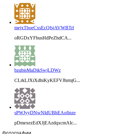
mejxTboeCxsEcQfsjAVWBTrl
oRGDxYFbusHdPeZhdCA...
bzqbisMaDikSwjLDWz
CLrkLJXiXdhiKyKEFVJhrmjG...
sPWJyyDNwNIdUBhEAofinze
pDmexezEdXJjEAzdqxcmAIc...
Фотографии