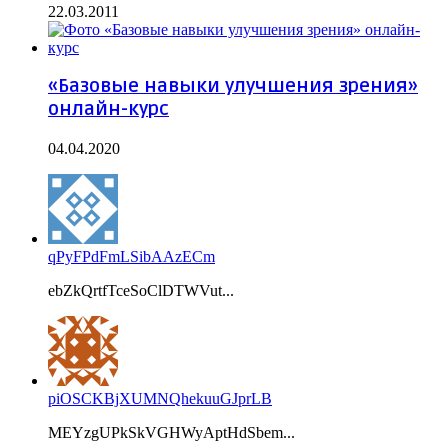
22.03.2011
«Базовые навыки улучшения зрения»
онлайн-курс
04.04.2020
qPyFPdFmLSibAAzECm
ebZkQrtfTceSoClDTWVut...
piOSCKBjXUMNQhekuuGJprLB
MEYzgUPkSkVGHWyAptHdSbem...