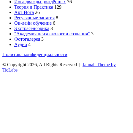
Йога дважды рождённых
36
Теория и Практика
129
Арт-Йога
26
Регулярные занятия
8
Он-лайн обучение
6
Экстрасенсорика
3
"Академия психоэкологии сознания"
3
Фотогалерея
3
Аудио
4
Политика конфиденциальности
© Copyright 2026, All Rights Reserved |
Jannah Theme by
TieLabs
Facebook
Twitter
WhatsApp
Telegram
Кнопка
«Наверх»