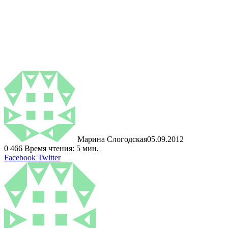
Марина Слогодская
05.09.2012
0
466
Время чтения: 5 мин.
LinkedIn
Tumblr
Pinterest
Reddit
ВКонтакте
Поделиться
Печатать
Facebook
Twitter
через
электронную
почту