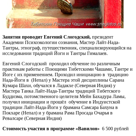
Занятия проводит Евгений Слогодский,
президент
Академии Психоэкологии сознания, Мастер Лайт-Нада-
Тантры, этнограф, путешественник, специализирующийся на
исследовании традиций Йоги и Тантры Гималаев.
Евгений Слогодский проходил обучение по различным
практикам работы с Поющими Тибетскими Чашами, Тантре и
Йоге с их применением. Проходил инициацию в традицию
Нада-Йоги в (Непал) у Мастера этой дисциплины Сарана
Кумара Шахи, обучался в Ладакхе (Северная Индия) у
Мастера Танка Лайт-Нада-Тантры традиций Тибетского
Буддизма, потомственного целителя Мейн Бахадура Ламы,
получил инициации и прошёл обучение в Индуистской
традиции Лайт-Нада-Йоги у брамана Самсара Бахуна в
Покхаре (Непал) и у брамана Рама Просада Очарья в
Ревалсаре (Северная Индия)
Стоимость участия в программе «Вавилон»
6 500 рублей