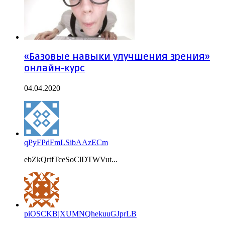
«Базовые навыки улучшения зрения»
онлайн-курс
04.04.2020
qPyFPdFmLSibAAzECm
ebZkQrtfTceSoClDTWVut...
piOSCKBjXUMNQhekuuGJprLB