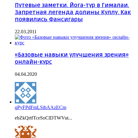
Путевые заметки. Йога-тур в Гималаи.
Запретная легенда долины Куллу. Как
появились Фансигары
22.03.2011
«Базовые навыки улучшения зрения»
онлайн-курс
04.04.2020
qPyFPdFmLSibAAzECm
ebZkQrtfTceSoClDTWVut...