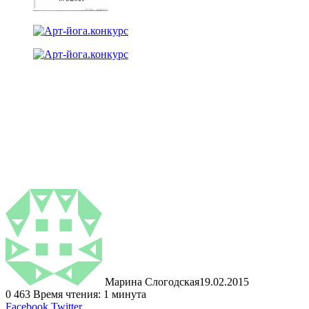
Марина Слогодская
19.02.2015
0
463
Время чтения: 1 минута
LinkedIn
Tumblr
Pinterest
Reddit
ВКонтакте
Поделиться
Печатать
Facebook
Twitter