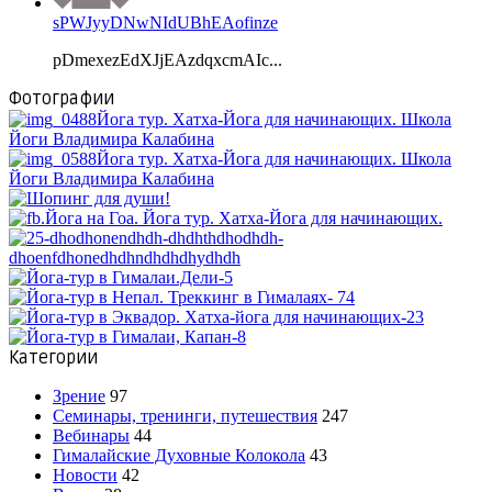
sPWJyyDNwNIdUBhEAofinze
pDmexezEdXJjEAzdqxcmAIc...
Фотографии
Категории
Зрение
97
Семинары, тренинги, путешествия
247
Вебинары
44
Гималайские Духовные Колокола
43
Новости
42