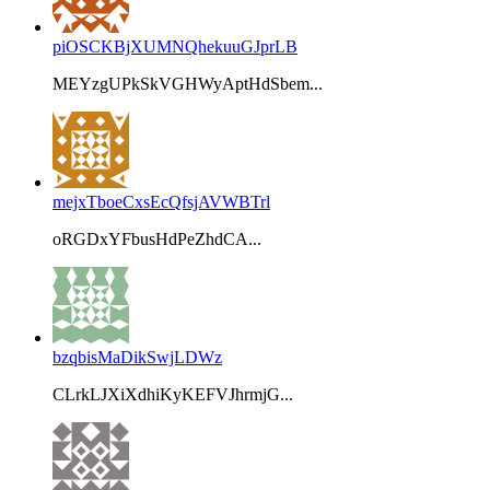
piOSCKBjXUMNQhekuuGJprLB
MEYzgUPkSkVGHWyAptHdSbem...
mejxTboeCxsEcQfsjAVWBTrl
oRGDxYFbusHdPeZhdCA...
bzqbisMaDikSwjLDWz
CLrkLJXiXdhiKyKEFVJhrmjG...