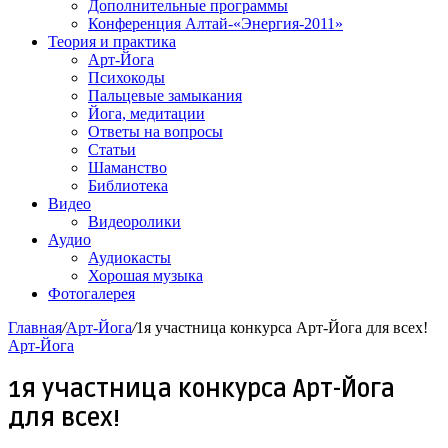
Дополнительные программы
Конференция Алтай-«Энергия-2011»
Теория и практика
Арт-Йога
Психокоды
Пальцевые замыкания
Йога, медитации
Ответы на вопросы
Статьи
Шаманство
Библиотека
Видео
Видеоролики
Аудио
Аудиокасты
Хорошая музыка
Фотогалерея
Главная
/
Арт-Йога
/
1я участница конкурса Арт-Йога для всех!
Арт-Йога
1я участница конкурса Арт-Йога
для всех!