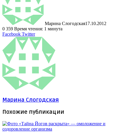
Марина Слогодская
17.10.2012
0
359
Время чтения: 1 минута
LinkedIn
Tumblr
Pinterest
Reddit
ВКонтакте
Поделиться
Печатать
Facebook
Twitter
через
электронную
почту
Марина Слогодская
Похожие публикации