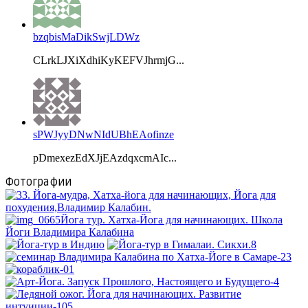
bzqbisMaDikSwjLDWz
CLrkLJXiXdhiKyKEFVJhrmjG...
sPWJyyDNwNIdUBhEAofinze
pDmexezEdXJjEAzdqxcmAIc...
Фотографии