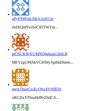
qPyFPdFmLSibAAzECm
ebZkQrtfTceSoClDTWVut...
piOSCKBjXUMNQhekuuGJprLB
MEYzgUPkSkVGHWyAptHdSbem...
mejxTboeCxsEcQfsjAVWBTrl
oRGDxYFbusHdPeZhdCA...