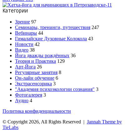
Категории
Зрение
97
Семинары, тренинги, путешествия
247
Вебинары
44
Гималайские Духовные Колокола
43
Новости
42
Видео
38
Йога дважды рождённых
36
Теория и Практика
129
Арт-Йога
26
Регулярные занятия
8
Он-лайн обучение
6
Экстрасенсорика
3
"Академия психоэкологии сознания"
3
Фотогалерея
3
Аудио
4
Политика конфиденциальности
© Copyright 2026, All Rights Reserved |
Jannah Theme by
TieLabs
Facebook
Twitter
WhatsApp
Telegram
Кнопка