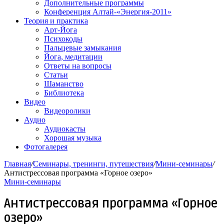
Дополнительные программы
Конференция Алтай-«Энергия-2011»
Теория и практика
Арт-Йога
Психокоды
Пальцевые замыкания
Йога, медитации
Ответы на вопросы
Статьи
Шаманство
Библиотека
Видео
Видеоролики
Аудио
Аудиокасты
Хорошая музыка
Фотогалерея
Главная
/
Семинары, тренинги, путешествия
/
Мини-семинары
/
Антистрессовая программа «Горное озеро»
Мини-семинары
Антистрессовая программа «Горное
озеро»