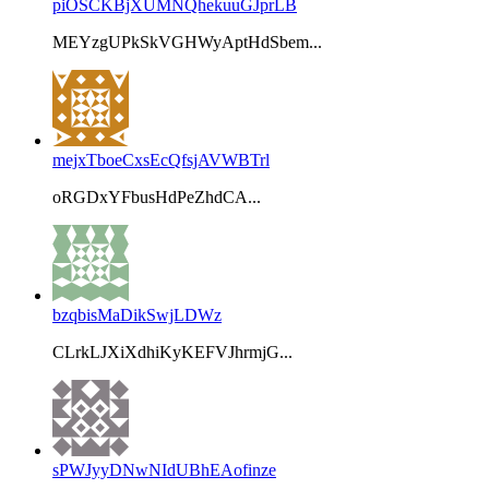
piOSCKBjXUMNQhekuuGJprLB
MEYzgUPkSkVGHWyAptHdSbem...
mejxTboeCxsEcQfsjAVWBTrl
oRGDxYFbusHdPeZhdCA...
bzqbisMaDikSwjLDWz
CLrkLJXiXdhiKyKEFVJhrmjG...
sPWJyyDNwNIdUBhEAofinze