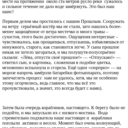
месте на протяжении около ста метров русло реки сужалось
и сильное течение не дало воде замёрзнуть. Это был наш
шанс!
Первым делом мы простились с нашим Прошлым. Сооружать
на ветру серьёзный костёр мы не стали, зато нашлось более-
менее защищённое от ветра местечко и много травы –
сухостоя, этого было достаточно. Ощущения интересные –
чувствовалось, как прощаешься, отпускаешь, избавляешься от
ненужного, старого, как становится легче. У сына прошлое
никак не хотело загораться, и мы полушутя-полусерьёзно
сказали: «Лёва, отпусти своё прошлое!» — «Отпускаю!» —
ответил сын, и картинка, сложенная в подобие цветка,
мгновенно вспыхнула и сгорела. Ещё один «сюрприз» — на
морозе напрочь замёрзли батарейки фотоаппарата, поэтому
запечатлеть процесс нам не удалось, хотя, мы не особенно
этому огорчились, ведь главное, что мы всё это
прочувствовали, а значит, это всегда будет с нами).
Затем была очередь корабликов, настоящего. К берегу было не
подойти, и мы запускали их с низкого мостика. Вода
стремительно подхватила наше настоящее и кораблики
поплыли активно и весело. Момент был очень волнующий,