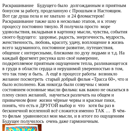
Раскрашивание Будущего было долгожданным и приятным
бонусом за работу, проделанную с Прошлым и Настоящим.
Вот где душа пела и не хватало и 24 фломастеров!
Раскрашивание также шло в несколько этапов, и к этому
процессу постоянно тянуло. Я получила просто море
удовольствия, вкладывая в картинку мысли, чувства, события
своего будущего: здоровье, радость, энергичность, мудрость,
женственность, любовь, красоту, удачу, воплощение в жизнь
всего задуманного, постоянное развитие, путешествия,
общение с интересными, близкими по духу людьми и т.д. На
каждый фрагмент рисунка шло своё намерение,
подкрепляемое приятным ощущением тепла, разливающегося
в груди в области сердца и нерушимой уверенностью в том,
что так тому и быть. А ещё в процессе работы возникло
желание посмотреть старый добрый фильм «Трасса 60», что и
было исполнено. Как никогда были созвучны с моим
состоянием основные мысли фильма: как важно не оказаться в
плену своих желаний, научиться различать на общем и
привычном фоне жизни чёрные червы и красные пики,
понять, что есть и ДРУГОЙ выбор и что хотя бы раз в
бесконечной вселенной всё сложится именно ТАК … В чём-
то фильм уравновесил мои мысли, и в итоге по ощущениям
Будущее получилось очень даже гармоничным.