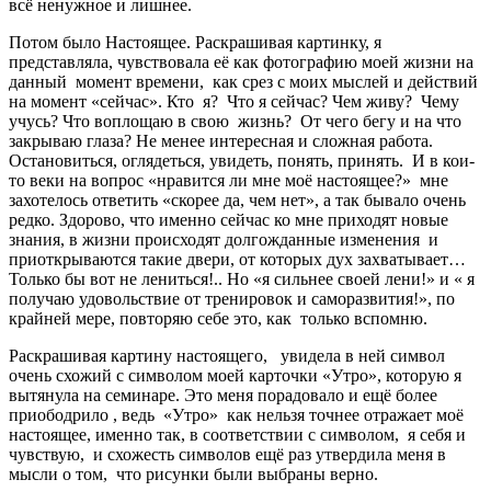
всё ненужное и лишнее.
Потом было Настоящее. Раскрашивая картинку, я
представляла, чувствовала её как фотографию
моей жизни на
данный момент времени, как срез с моих мыслей и действий
на момент «сейчас». Кто я? Что я сейчас? Чем живу? Чему
учусь? Что воплощаю в свою жизнь? От чего бегу и на что
закрываю глаза? Не менее интересная и сложная работа.
Остановиться, оглядеться, увидеть, понять, принять. И в кои-
то веки на вопрос «нравится ли мне моё настоящее?» мне
захотелось ответить «скорее да, чем нет», а так бывало очень
редко. Здорово, что именно сейчас ко мне приходят новые
знания, в жизни происходят долгожданные изменения и
приоткрываются такие двери, от которых дух захватывает…
Только бы вот не лениться!.. Но «я сильнее своей лени!» и « я
получаю удовольствие от тренировок и саморазвития!», по
крайней мере, повторяю себе это, как только вспомню.
Раскрашивая картину настоящего, увидела в ней символ
очень схожий с символом моей карточки «Утро», которую я
вытянула на семинаре. Это меня порадовало и ещё более
приободрило , ведь «Утро» как нельзя точнее отражает моё
настоящее, именно так, в соответствии с символом, я себя и
чувствую, и схожесть символов ещё раз утвердила меня в
мысли о том, что рисунки были выбраны верно.