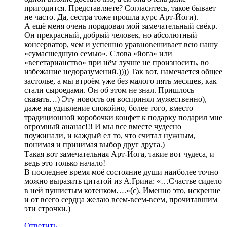
пригодится. Представляете? Согласитесь, такое бывает
не часто. Да, сестра тоже прошла курс Арт-Йоги).
А ещё меня очень порадовал мой замечательный свёкр.
Он прекрасный, добрый человек, но абсолютный
консерватор, чем и успешно уравновешивает всю нашу
«сумасшедшую семью». Слова «йога» или
«вегетарианство» при нём лучше не произносить, во
избежание недоразумений.)))) Так вот, намечается общее
застолье, а мы втроём уже без малого пять месяцев, как
стали сыроедами. Он об этом не знал. Пришлось
сказать…) Эту новость он воспринял мужественно),
даже на удивление спокойно, более того, вместо
традиционной коробочки конфет к подарку подарил мне
огромный ананас!!! И мы все вместе чудесно
поужинали, и каждый ел то, что считал нужным,
понимая и принимая выбор друг друга.)
Такая вот замечательная Арт-Йога, такие вот чудеса, и
ведь это только начало!
В последнее время моё состояние души наиболее точно
можно выразить цитатой из А.Грина: «…Счастье сидело
в ней пушистым котенком….»(с). Именно это, искренне
и от всего сердца желаю всем-всем-всем, прочитавшим
эти строчки.)
Ответить