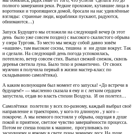
мы обнялись, радостные от того, что успели сделать это до
полного замерзания реки. Редкие прохожие, кутавшие лица в
воротники и торопящиеся домой, бросали на нас удивлённые
взгляды: странные люди, кораблики пускают, радуются,
обнимаются…)
Запуск Будущего мы отложили на следующий вечер (в этот
день было уже совсем поздно) с высокого скалистого обрыва
у озера Тургояк. То место мы между собой давно зовём
«нашим», там высокие сосны, тишина и ни души вокруг. Так
и сделали. На следующий день погода успокоилась,
потеплело, ветер совсем стих. Выпал свежий снежок, сквозь
деревья светила луна. Было тихо и романтично. От своих
мужчин я получила первый в жизни мастер-класс по
складыванию самолётика).
А каким волнующим был момент его запуска! «До встречи в
будущем!» — мысленно сказала я ему и с легким сердцем
запустила, отдав во власть стихии Воздуха. И он полетел…
Самолётики полетели у всех по-разному, каждый выбрал своё
направление и траекторию, у кого-то длинную , у кого –
покороче. А мы немного постояли у обрыва, ощущая в душе
покой и приятное, светлое чувство завершённости процесса.
Потом не спеша пошли к машине, прогуливаясь по
заснувшему и яркому в свете луны зимнему лесу. На душе