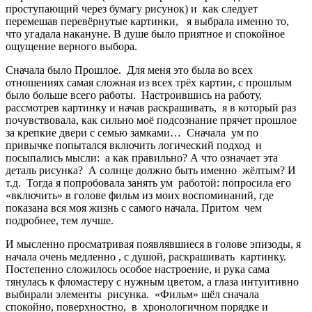
проступающий через бумагу рисунок) и как следует
перемешав перевёрнутые картинки, я выбрала именно то,
что угадала накануне. В душе было приятное и спокойное
ощущение верного выбора.
Сначала было Прошлое. Для меня это была во всех
отношениях самая сложная из всех трёх картин, с прошлым
было больше всего работы. Настроившись на работу,
рассмотрев картинку и начав раскрашивать, я в который раз
почувствовала, как сильно моё подсознание прячет прошлое
за крепкие двери с семью замками… Сначала ум по
привычке попытался включить логический подход и
посыпались мысли: а как правильно? А что означает эта
деталь рисунка? А солнце должно быть именно жёлтым? И
т.д. Тогда я попробовала занять ум работой: попросила его
«включить» в голове фильм из моих воспоминаний, где
показана вся моя жизнь с самого начала. Притом чем
подробнее, тем лучше.
И мысленно просматривая появлявшиеся в голове эпизоды, я
начала очень медленно , с душой, раскрашивать картинку.
Постепенно сложилось особое настроение, и рука сама
тянулась к фломастеру с нужным цветом, а глаза интуитивно
выбирали элементы рисунка. «Фильм» шёл сначала
спокойно, поверхностно, в хронологичном порядке и