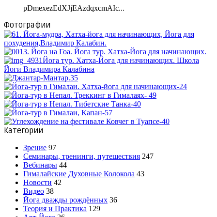
pDmexezEdXJjEAzdqxcmAIc...
Фотографии
Категории
Зрение
97
Семинары, тренинги, путешествия
247
Вебинары
44
Гималайские Духовные Колокола
43
Новости
42
Видео
38
Йога дважды рождённых
36
Теория и Практика
129