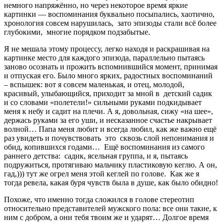
немного напряжённо, но через некоторое время яркие
картинки — воспоминания буквально посыпались, хаотично,
хронология совсем нарушилась, зато эпизоды стали всё более
глубокими, многие порядком подзабытые.
Я не мешала этому процессу, легко находя и раскрашивая на
картинке место для каждого эпизода, параллельно пытаясь
заново осознать и прожить вспомнившийся момент, принимая
и отпуская его. Было много ярких, радостных воспоминаний
– вспышек: вот я совсем маленькая, и отец, молодой,
красивый, улыбающийся, приходит за мной в детский садик
и со словами «полетели!» сильными руками подкидывает
меня к небу и садит на плечи. А я, довольная, сижу «на шее»,
держась руками за его уши, и несказанное счастье накрывает
волной… Папа меня любит и всегда любил, как же важно ещё
раз увидеть и почувствовать это сквозь слой непонимания и
обид, копившихся годами… Ещё воспоминания из самого
раннего детства: садик, ясельная группа, и я, пытаясь
подружиться, протягиваю мальчику пластиковую кеглю. А он,
гад,))) тут же огрел меня этой кеглей по голове. Как же я
тогда ревела, какая буря чувств была в душе, как было обидно!
Похоже, что именно тогда сложился в голове стереотип
относительно представителей мужского пола: все они такие, к
ним с добром, а они тебя твоим же и ударят…
Долгое время