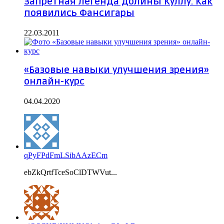
Запретная легенда долины Куллу. Как
появились Фансигары
22.03.2011
«Базовые навыки улучшения зрения»
онлайн-курс
04.04.2020
qPyFPdFmLSibAAzECm
ebZkQrtfTceSoClDTWVut...