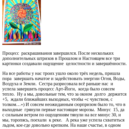
Процесс раскрашивания завершился. После нескольких
дополнительных штрихов в Прошлом и Настоящем все три
картинки создавали ощущение целостности и завершённости.
На все работы у нас троих ушло около трёх недель, пришла
пора завершать начатое и задействовать энергии Огня, Воды,
Воздуха и Земли. Сестра разрисовала всё раньше нас и
успела завершить процесс Арт-Йоги, когда было совсем
тепло. Ну а мы, довольные тем, что за окном долго держится
+5, ждали ближайших выходных, чтобы «с чувством, с
толком…») И совсем неожиданным сюрпризом было то, что в
выходные грянули первые настоящие морозы. Минус 15, да
с сильным ветром по ощущениям тянули на все минус 30, и
мы, торопясь, поехали к реке. А река уже успела схватиться
льдом, кое-где довольно крепким. На наше счастье, в одном