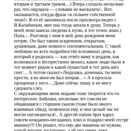
вторым и третьим треком…) Вчера слушала несколько
раз, что ощущала — словами не высказать!.. Вот,
оказывается, откуда фраза «я сильнее собственной
лени!» Я-то её запомнила после просмотра видео с
В.Калабиным, мне она тогда запала в душу. Теперь у
моей лени шансы сведены к нулю, я это точно знаю.)
Папа… Разговор с ним в мой день рождения меня
потряс. Он был таким искренним, открытым,
душевным, даже немного сентиментальным. С такой
любовью во всех подробностях вспоминал день, в
который я родилась — как отвёл маму в роддом, как
волновался и беспрестанно звонил, какие люди были в
тот момент рядом и какой пушистый в тот день шёл
снег… А потом сказал:»Людушка, доченька, ты меня
прости, я во многом был неправ…» А я просила
прощения у него… Даже сейчас пишу и не могу
сдержать слёз.
С окружающими меня людьми тоже творится что-то
интересное. Бабушка, несколько лет совсем не
общавшаяся с старшим сыном (тоже было много
взаимных обид), позвонила ему, и они целый час не
могли наговориться!.. А другой папин брат вдруг,
совсем нежданно-негаданно, взял и подарил моей сестре
машину!!! Он решил, что ему две машины не нужны,
одной вполне достаточно, а ей она очень даже