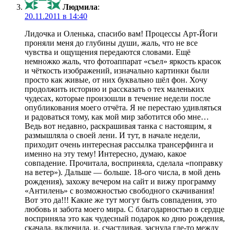
Людмила
:
20.11.2011 в 14:40
Лидочка и Оленька, спасибо вам! Процессы Арт-Йоги
проняли меня до глубины души, жаль, что не все
чувства и ощущения передаются словами. Ещё
немножко жаль, что фотоаппарат «съел» яркость красок
и чёткость изображений, изначально картинки были
просто как живые, от них буквально шёл фон. Хочу
продолжить историю и рассказать о тех маленьких
чудесах, которые произошли в течение недели после
опубликования моего отчёта. Я не перестаю удивляться
и радоваться тому, как мой мир заботится обо мне…
Ведь вот недавно, раскрашивая танка с настоящим, я
размышляла о своей лени. И тут, в начале недели,
приходит очень интересная рассылка трансерфинга и
именно на эту тему! Интересно, думаю, какое
совпадение. Прочитала, восприняла, сделала «поправку
на ветер»). Дальше — больше. 18-ого числа, в мой день
рождения), захожу вечером на сайт и вижу программу
«Антилень» с возможностью свободного скачивания!
Вот это да!!! Какие же тут могут быть совпадения, это
любовь и забота моего мира. С благодарностью в сердце
восприняла это как чудесный подарок ко дню рождения,
скачала, включила, и, счастливая, заснула где-то между