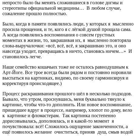
непросто было бы менять сложившиеся в голове догмы и
стереотипы официальной медицины… В любом случае,
сожаление прошло полностью.
Было, когда в памяти появлялись люди, у которых я мысленно
просила прощения, и те, кого я с лёгкой душой прощала сама.
А когда появлялись воспоминания о совсем грустных
моментах в жизни, то, закрашивая их, я мысленно повторяла
слова-выручалочки: «всё, всё, всё, я закрашиваю это, и оно
навсегда уходит, превращаясь в ничто, становясь ничем…» И
становилось легче.
Наше семейство кошачьих тоже не осталось равнодушным к
Арт-Йоге. Все трое всегда были рядом и постоянно норовили
выспаться на картинках, видимо, по своему гармонизируя и
корректируя происходящее.)
Процесс раскрашивания прошлого шёл в несколько подходов.
Бывало, что утром, проснувшись, меня буквально тянуло к
картинке, чтобы что-то дополнить. Или новое воспоминание,
пришедшее вдруг в процессе, например, хлопот по дому, вело
к картинке и фломастерам. Так картинка постепенно
дорисовывалась, дополнялась, и в какой-то момент я
почувствовала: всё! Сложилось ощущение законченности, а
ещё появилось желание очиститься, приняв душ, смыв водой