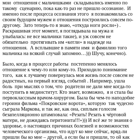
мои отношения с мальчишками складывались именно по
такому сценарию, пока как-то раз не пришло осознание. И
именно после процесса осознания этого я познакомилась со
своим будущим мужем и отношения построились совсем по-
другому. Зато теперь-то я знаю, «откуда ноги росли») .
Раскрашивая этот момент, я поглядывала на мужа и
улыбалась: не все мальчики такие), и уж совсем не
обязательно протягивать им «кегли» в надежде на
отношения. А всплывшие в памяти имя и фамилию того
мальчика на всякий случай запомню…))) Шучу, конечно).
Было, когда в процессе работы постепенно менялось
отношение к чему-то или кому-то. Приходило понимание
того, как к лучшему повернулась моя жизнь после совсем не
радостных, на первый взгляд, событий . Например, ушла
боль при мыслях о том, что родители не дали мне когда-то
поступить в мединститут. Кто знает, возможно, я и стала бы
первоклассным врачом-хирургом. Была бы чем-то наподобие
героини фильма «Покровские ворота», которую так чудесно
сыграла Маркова, и так же, как она, сиплым голосом
безапелляционно штамповала: «Резать! Резать к чёртовой
матери, не дожидаясь перитонита!!!»))) И всё же те знания о
здоровье, о настоящих причинах болезней и возможностях
человеческого организма, что идут ко мне сейчас, вряд-ли
пришли бы ко мне – другой, а если бы и пришли, то ой как