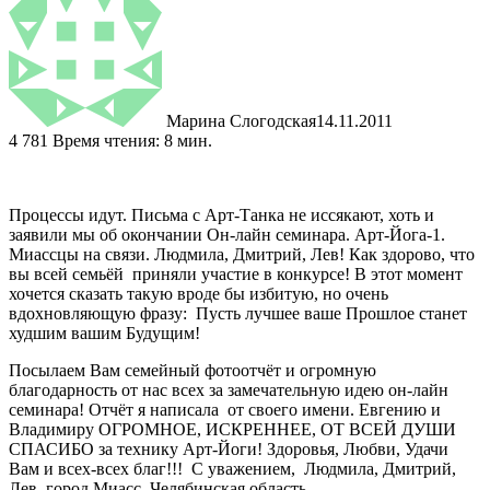
Марина Слогодская
14.11.2011
4
781
Время чтения: 8 мин.
Процессы идут. Письма с Арт-Танка не иссякают, хоть и
заявили мы об окончании Он-лайн семинара. Арт-Йога-1.
Миассцы на связи. Людмила, Дмитрий, Лев! Как здорово, что
вы всей семьёй приняли участие в конкурсе! В этот момент
хочется сказать такую вроде бы избитую, но очень
вдохновляющую
фразу: Пусть лучшее ваше Прошлое станет
худшим вашим Будущим!
Посылаем Вам семейный фотоотчёт и огромную
благодарность от нас всех за замечательную идею он-лайн
семинара! Отчёт я написала от своего имени. Евгению и
Владимиру ОГРОМНОЕ, ИСКРЕННЕЕ, ОТ ВСЕЙ ДУШИ
СПАСИБО за технику Арт-Йоги! Здоровья, Любви, Удачи
Вам и всех-всех благ!!! С уважением, Людмила, Дмитрий,
Лев, город Миасс, Челябинская область.