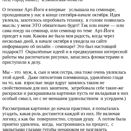
О технике Арт-Йоги я впервые услышала на семинаре,
проходившем у нас в конце сентября-начале октября. Идея
увлекла, захотелось опробовать технику, в голове появилась
мысль: у меня ЭТО обязательно будет! Так или иначе — или
сама поеду на семинар, или семинар по теме Арт-Йоги
приедет к нам. Какова же была моя радость, когда через
несколько дней, в начале октября я увидела на сайте
информацию об онлайн – семинаре! Это был настоящий
подарок!!! Окрылённые идеей и в предвкушении интересной
работы мы распечатали рисунки, запаслись фломастерами и
приступили к делу.
Мы – это муж, я, сын и моя сестра, она тоже очень увлеклась
этой идеей. Даже пятилетняя племянница, удивлённо гладя
на то, как взрослые люди вдруг занялись таким не
свойственным для них занятием, затребовала себе такие-же
раскраски и раскрашивала картинки пусть не вкладывая в них
особый смысл, но с не меньшим удовольствием и усердием.)
Рассматривая картинки до начала практики, я попыталась
угадать, какая роль достанется каждой из них. Не включая
логику, а как бы поверхностно, слушая душу. А потом была
приятно удивлена, когда, настроившись на процесс, с
закрытыми глазами (чтобы ненароком не разглядеть