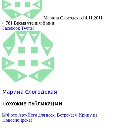
Марина Слогодская
14.11.2011
4
781
Время чтения: 8 мин.
LinkedIn
Tumblr
Pinterest
Reddit
ВКонтакте
Поделиться
Печатать
Facebook
Twitter
через
электронную
почту
Марина Слогодская
Похожие публикации