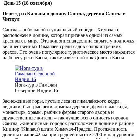
День 15 (18 сентября)
Переезд из Кальпы в долину Сангла, деревни Сангла и
Читкул
Сангла – небольшой и уникальный городок Химачала
расположен в долине, которая признана одной из самых
красивых в мире. Эта живописная долина скрыта у подножья
величественных Гималаев среди садов яблок и грецких
орехов. Это очень популярное туристическое место находится
на берегу реки Баспа, также известной как Долина Баспа.
Йога-тур в Гималаи
Северной Индии-16
Заснеженные горы, густые леса из гималайского кедра,
ледники, быстрые реки, домики деревни, фруктовые сады,
монастырь, храмы, рыбные фермы старого дворца и
дружественные жители – так лучше всего описать городок
Сангла. Живописный городок расположен в долине в районе
Киннор (Kinnaur) штата Химачал-Прадеш. Протяженность
долины свыше 42 км при средней высоте 2700 м над уровнем