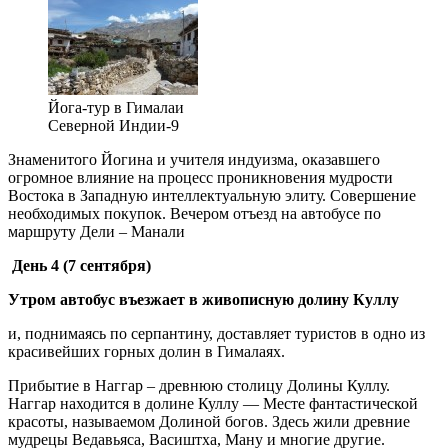
Йога-тур в Гималаи
Северной Индии-9
Знаменитого Йогина и учителя индуизма, оказавшего
огромное влияние на процесс проникновения мудрости
Востока в Западную интеллектуальную элиту. Совершение
необходимых покупок. Вечером отъезд на автобусе по
маршруту Дели – Манали
День 4 (7 сентября)
Утром автобус въезжает в живописную долину Куллу
и, поднимаясь по серпантину, доставляет туристов в одно из
красивейших горных долин в Гималаях.
Прибытие в Наггар – древнюю столицу Долины Куллу.
Наггар находится в долине Куллу — Месте фантастической
красоты, называемом Долиной богов. Здесь жили древние
мудрецы Ведавьяса, Васиштха, Ману и многие другие.