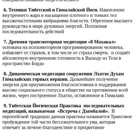
6. Техники Тибетской и Гималайской Йоги.
Накопление
внутреннего жара и насыщение плотного и тонких тел
высокочастотными вибрациями благости. Обретение высшего
руководства в мире духовных энергий. Поэтапная
последовательность действий
7. Древняя трансмоторная медитация «8 Махакал»
основана на психомоторном программировании человека,
избавляет от страхов, в том числе от страха смерти, и создаёт
абсолютную внутреннюю готовность к Выходу из Тела в
пространство Бордо
8. Динамическая медитация сооружения Лхатхо Духам
Гималайских горных вершин.
Дальнейшее получение
энергии для приумножения благосостояния и поддержания
высоко социального статуса в обществе на протяжении всей
жизни, через построенное Лхатхо, оставленное в Гималаях
9. Тибетская Йогическая Практика последовательных
медитаций, называемая «Встреча с Дзамбалой».
В
европейской традиции данная практика называется Трансовое
пробуждение той части бессознательного ума, которая
отвечает за личное благоденствие и процветание