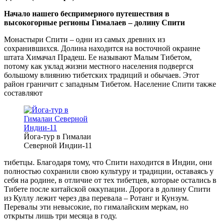
Начало нашего беспримерного путешествия в
высокогорные регионы Гималаев – долину Спити
Монастыри Спити – одни из самых древних из
сохранившихся. Долина находится на восточной окраине
штата Химачал Прадеш. Ее называют Малым Тибетом,
потому как уклад жизни местного населения подвергся
большому влиянию тибетских традиций и обычаев. Этот
район граничит с западным Тибетом. Население Спити также
составляют
Йога-тур в Гималаи
Северной Индии-11
тибетцы. Благодаря тому, что Спити находится в Индии, они
полностью сохранили свою культуру и традиции, оставаясь у
себя на родине, в отличие от тех тибетцев, которые остались в
Тибете после китайской оккупации. Дорога в долину Спити
из Куллу лежит через два перевала – Ротанг и Кунзум.
Перевалы эти невысокие, по гималайским меркам, но
открыты лишь три месяца в году.