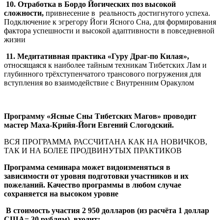
10.
Отработка в Бордо Йогических поз высокой
сложности,
привнесение в реальность достигнутого успеха.
Подключение к эгрегору Йоги Ясного Сна, для формирования
фактора успешности и высокой адаптивности в повседневной
жизни
11. Медитативная практика «Гуру Драг-по Килая»,
относящаяся к наиболее тайным техникам Тибетских Лам и
глубинного трёхступенчатого трансового погружения для
вступления во взаимодействие с Внутренним Оракулом
Программу «Ясные Сны Тибетских Магов» проводит
мастер Маха-Крийя-Йоги Евгений Слогодский.
ВСЯ ПРОГРАММА РАССЧИТАНА КАК НА НОВИЧКОВ,
ТАК И НА БОЛЕЕ ПРОДВИНУТЫХ ПРАКТИКОВ
Программа семинара может видоизменяться в
зависимости от уровня подготовки участников и их
пожеланий. Качество программы в любом случае
сохраняется на высоком уровне
В стоимость участия 2 950 долларов (из расчёта 1 доллар
США= 30 рублям) входит: