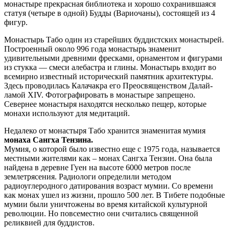
монастыре прекрасная библиотека и хорошо сохранившаяся
статуя (четыре в одной) Будды (Вариочаны), состоящей из 4
фигур.
Монастырь Табо один из старейших буддистских монастырей.
Построенный около 996 года монастырь знаменит
удивительными древними фресками, орнаментом и фигурами
из стукка — смеси алебастра и глины. Монастырь входит во
всемирно известный исторический памятник архитектуры.
Здесь проводилась Калачакра его Преосвященством Далай-
ламой ХIV. Фотографировать в монастыре запрещено.
Севернее монастыря находятся несколько пещер, которые
монахи используют для медитаций.
Недалеко от монастыря Табо хранится знаменитая мумия
монаха Сангха Тензина.
Мумия, о которой было известно еще с 1975 года, называется
местными жителями как – монах Сангха Тензин. Она была
найдена в деревне Гуен на высоте 6000 метров после
землетрясения. Радиологи определили методом
радиоуглеродного датирования возраст мумии. Со времени
как монах ушел из жизни, прошло 500 лет. В Тибете подобные
мумии были уничтожены во время китайской культурной
революции. Но повсеместно они считались священной
реликвией для буддистов.