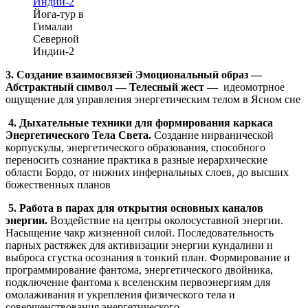
Йога-тур в
Гималаи
Северной
Индии-2
3. Создание взаимосвязей Эмоциональный образ —
Абстрактный символ — Телесный жест —
идеомотрное
ощущение для управления энергетическим телом в Ясном сне
4. Дыхательные техники для формирования каркаса
Энергетического Тела Света.
Создание нирванической
корпускулы, энергетического образования, способного
переносить сознание практика в разные иерархические
области Бордо, от нижних инфернальных слоев, до высших
божественных планов
5. Работа в парах для открытия основных каналов
энергии.
Воздействие на центры околосуставной энергии.
Насыщение чакр жизненной силой. Последовательность
парных растяжек для активизации энергии кундалини и
выброса сгустка осознания в тонкий план. Формирование и
программирование фантома, энергетического двойника,
подключение фантома к вселенским первоэнергиям для
омолаживания и укрепления физического тела и
совершенствования энергетического