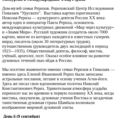
Дом-музей семьи Рерихов. Рериховский Центр Исследования
Гималаев “Урусвати”. Выставка картин (оригиналов)
Николая Рериха — культурного деятеля России XX века:
автор идеи и инициатор Пакта Рериха, основатель
международных культурных движений «Мир через культуру»
и «Знамя Мира». Русский художник (создатель около 7000
картин, многие из которых находятся в известных галереях
мира), писатель (около 30 литературных трудов),
путешественник (руководитель двух экспедиций в период
1923—1935). Общественный деятель, философ, мистик,
учёный, археолог, поэт. Оказал особое влияние на развитие
духовных течений нью-эйдж в России.
Мы посетим знаменитое имение семьи Рерихов в Гималаях —
именно здесь Еленой Ивановной Рерих были записаны
астральные послания, легшие в основу учения Агни-йоги.
Здесь же писал свои вдохновенные полотна Николай
Константинович Рерих. Удивительная атмосфера усадьбы
переносит нас во времени в первую половину ХХ века, когда
мистика, оккультизм, духовные учения Востока и загадочная
таинственная духовная страна Шамбала волновали
воображение мировой духовной элиты.
День 6
(9 сентября)