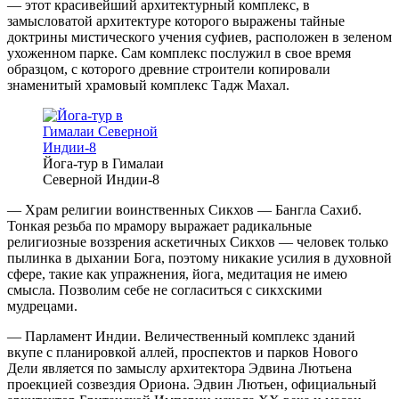
— этот красивейший архитектурный комплекс, в
замысловатой архитектуре которого выражены тайные
доктрины мистического учения суфиев, расположен в зеленом
ухоженном парке. Сам комплекс послужил в свое время
образцом, с которого древние строители копировали
знаменитый храмовый комплекс Тадж Махал.
Йога-тур в Гималаи
Северной Индии-8
— Храм религии воинственных Сикхов — Бангла Сахиб.
Тонкая резьба по мрамору выражает радикальные
религиозные воззрения аскетичных Сикхов — человек только
пылинка в дыхании Бога, поэтому никакие усилия в духовной
сфере, такие как упражнения, йога, медитация не имею
смысла. Позволим себе не согласиться с сикхскими
мудрецами.
— Парламент Индии. Величественный комплекс зданий
вкупе с планировкой аллей, проспектов и парков Нового
Дели является по замыслу архитектора Эдвина Лютьена
проекцией созвездия Ориона. Эдвин Лютьен, официальный