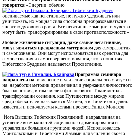
говорится
«Энергии, обычно
оцениваемые как негативные, не нужно удерживать или
уничтожать, их мощная сила способна преобразовываться в
энергию духовного роста. Все негативные эмоции и чувства
могут быть трансформированы в свои противоположности»
Любые жизненные ситуации, даже самые негативные,
могут являться прекрасным материалом
для саморазвития
и самопознания. Они могут использоваться как средства для
самоосознания и самосовершенствования, что в понятиях
Тибетского Буддизма называется Просветление.
Программа семинара
направлена на
изменение и усиление социального статуса и
на наработки методик привлечения и удержания личностного
благоденствия, в том числе и финансового. Такие методы
трансформации сознания, как Путешествие между мирами,
среди обывателей называются Магией, а в Тибете они давно
известны и используемы кастами просветлённых Монахов
Йога Высших Тибетских Посвящений, направленная на
усиление возможностей социального доминирования и
управления большими группами людей. Использовалась
Монгольскими и Тибетскими Ламами для усиления своего