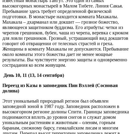
известный монастырь Тангут. Это один из самых
высокогорных монастырей в Малом Тибете. Линия Сакья.
Пребывание здесь требует определенной физической
подготовки. В монастыре находится комната Махакалы.
Махакала – дхарманал или докшит — грозное божество,
являющееся защитником буддизма. Его атрибуты: четки из
черепов грешников, бубен, чаша из черепа, веревка с крюком
для ловли грешников. Грозный, устрашающий вид докшитов
говорит об отвращении от телесных страстей и греха.
Женщины в комнату Махакалы не допускаются. Пребывание
около комнаты этого божества дает не менее мощные
результаты. Вы чувствуете энергию защиты и одновременно
сострадания ко всем живущим.
День 10, 11
(13, 14 сентября)
Переезд из Казы в заповедник Пин Вэллей (Сосновая
долина)
Этот уникальный природный регион был объявлен
заповедной зоной в 1987 году. Заповедник расположен в
высокогорном регионе долины Спити. Границы заповедника
поднимаются вплоть до уровня снегов и служат домом
уникальным растениям и животным – оленям, горным
баранам, снежному барсу, гималайским лисам и многим
другим. Перепад высот территории заповедника лежит в