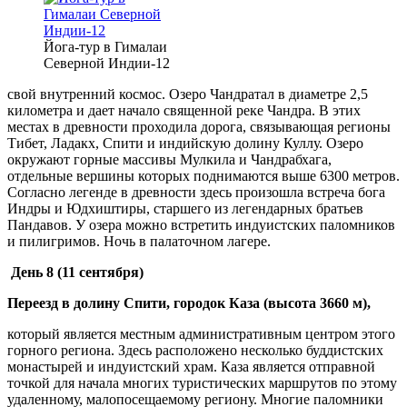
Йога-тур в Гималаи
Северной Индии-12
свой внутренний космос. Озеро Чандратал в диаметре 2,5
километра и дает начало священной реке Чандра. В этих
местах в древности проходила дорога, связывающая регионы
Тибет, Ладакх, Спити и индийскую долину Куллу. Озеро
окружают горные массивы Мулкила и Чандрабхага,
отдельные вершины которых поднимаются выше 6300 метров.
Согласно легенде в древности здесь произошла встреча бога
Индры и Юдхиштиры, старшего из легендарных братьев
Пандавов. У озера можно встретить индуистских паломников
и пилигримов. Ночь в палаточном лагере.
День 8 (11 сентября)
Переезд в долину Спити, городок Каза (высота 3660 м),
который является местным административным центром этого
горного региона. Здесь расположено несколько буддистских
монастырей и индуистский храм. Каза является отправной
точкой для начала многих туристических маршрутов по этому
удаленному, малопосещаемому региону. Многие паломники