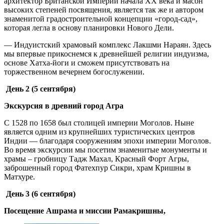
архитектор Британской Империи начала ХХ века и масон
высоких степеней посвящения, является так же и автором
знаменитой градостроительной концепции «город-сад»,
которая легла в основу планировки Нового Дели.
— Индуистский храмовый комплекс Лакшми Нараян. Здесь
мы впервые прикоснемся к древнейшей религии индуизма,
основе Хатха-йоги и сможем присутствовать на
торжественном вечернем богослужении.
День 2 (5 сентября)
Экскурсия в древний город Агра
С 1528 по 1658 был столицей империи Моголов. Ныне
является одним из крупнейших туристических центров
Индии — благодаря сооружениям эпохи империи Моголов.
Во время экскурсии мы посетим знаменитые монументы и
храмы – гробницу Тадж Махал, Красный Форт Агры,
заброшенный город Фатехпур Сикри, храм Кришны в
Матхуре.
День 3 (6 сентября)
Посещение Ашрама и миссии Рамакришны,