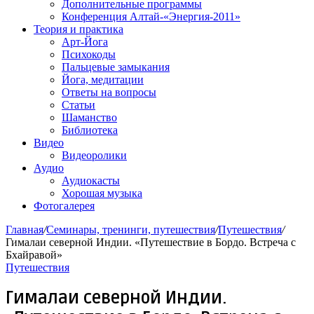
Дополнительные программы
Конференция Алтай-«Энергия-2011»
Теория и практика
Арт-Йога
Психокоды
Пальцевые замыкания
Йога, медитации
Ответы на вопросы
Статьи
Шаманство
Библиотека
Видео
Видеоролики
Аудио
Аудиокасты
Хорошая музыка
Фотогалерея
Главная
/
Семинары, тренинги, путешествия
/
Путешествия
/
Гималаи северной Индии. «Путешествие в Бордо. Встреча с
Бхайравой»
Путешествия
Гималаи северной Индии.