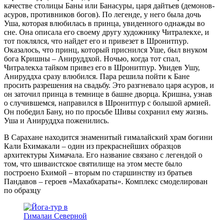
качестве столицы Баны или Банасуры, царя дайтьев (демонов-
асуров, противников богов). По легенде, у него была дочь
Уша, которая влюбилась в принца, увиденного однажды во
сне. Она описала его своему другу художнику Читралекхе, и
тот поклялся, что найдет его и привезет в Шронитпур.
Оказалось, что принц, который приснился Уше, был внуком
бога Кришны – Анируддхой. Ночью, когда тот спал,
Читралекха тайком привез его в Шронитпур. Увидев Ушу,
Анируддха сразу влюбился. Пара решила пойти к Бане
просить разрешения на свадьбу. Это разгневало царя асуров, и
он заточил принца в темнице в башне дворца. Кришна, узнав
о случившемся, направился в Шронитпур с большой армией.
Он победил Бану, но по просьбе Шивы сохранил ему жизнь.
Уша и Анируддха поженились.
В Сарахане находится знаменитый гималайский храм богини
Кали Бхимакали – один из прекраснейших образцов
архитектуры Химачала. Его название связано с легендой о
том, что шиваистское святилище на этом месте было
построено Бхимой – вторым по старшинству из братьев
Пандавов – героев «Махабхараты». Комплекс смоделирован
по образцу