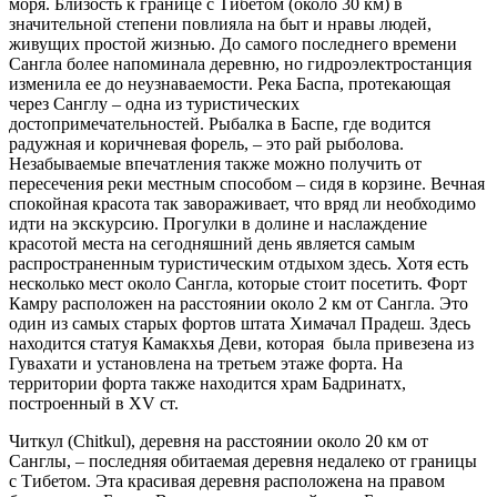
моря. Близость к границе с Тибетом (около 30 км) в
значительной степени повлияла на быт и нравы людей,
живущих простой жизнью. До самого последнего времени
Сангла более напоминала деревню, но гидроэлектростанция
изменила ее до неузнаваемости. Река Баспа, протекающая
через Санглу – одна из туристических
достопримечательностей. Рыбалка в Баспе, где водится
радужная и коричневая форель, – это рай рыболова.
Незабываемые впечатления также можно получить от
пересечения реки местным способом – сидя в корзине. Вечная
спокойная красота так завораживает, что вряд ли необходимо
идти на экскурсию. Прогулки в долине и наслаждение
красотой места на сегодняшний день является самым
распространенным туристическим отдыхом здесь. Хотя есть
несколько мест около Сангла, которые стоит посетить. Форт
Камру расположен на расстоянии около 2 км от Сангла. Это
один из самых старых фортов штата Химачал Прадеш. Здесь
находится статуя Камакхья Деви, которая была привезена из
Гувахати и установлена на третьем этаже форта. На
территории форта также находится храм Бадринатх,
построенный в XV ст.
Читкул (Chitkul), деревня на расстоянии около 20 км от
Санглы, – последняя обитаемая деревня недалеко от границы
с Тибетом. Эта красивая деревня расположена на правом