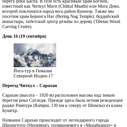
берегу реки Баспа. В селе есть красивый храм Богини,
известный как Читкул Мати (Chitkul Maathi) или Мата Деви,
которой поклонялся народ весь район Киннор. Также мы
посетим храм Беринга Наг (Bering Nag Temple), буддийский
монастырь, тибетский центр резьбы по дереву (Tibetan Wood
Carving Centre).
День 16 (19 сентября)
Йога-тур в Гималаи
Северной Индии-17
Переезд Читкул – Сарахан
Сарахан (высота – 1920 м) расположен высоко над левым
берегом реки Сатледж. Прежде здесь была летняя резиденция
раджи Рампура (Rampur, 130 км к северу от Шимлы) из клана
Бушехр.
Название Сарахан происходит от легендарного города
Шронитпур (Shronitpur), упоминаемого в «Махабхарате» в