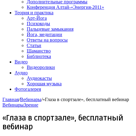
Дополнительные программы
Конференция Алтай-«Энергия-2011»
Теория и практика
Арт-Йога
Психокоды
Пальцевые замыкания
Йога, медитации
Ответы на вопросы
Статьи
Шаманство
Библиотека
Видео
Видеоролики
Аудио
Аудиокасты
Хорошая музыка
Фотогалерея
Главная
/
Вебинары
/
«Глаза в спортзале», бесплатный вебинар
Вебинары
Зрение
«Глаза в спортзале», бесплатный
вебинар