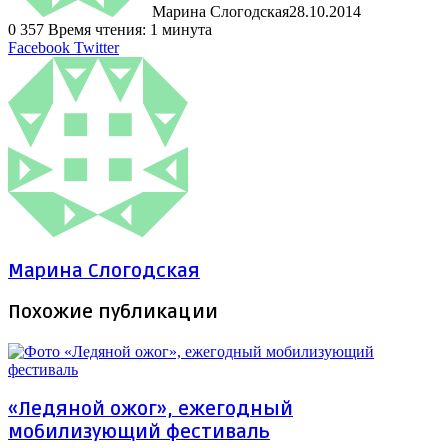
Марина Слогодская
28.10.2014
0
357
Время чтения: 1 минута
LinkedIn
Tumblr
Pinterest
Reddit
ВКонтакте
Поделиться
Печатать
Facebook
Twitter
через
электронную
почту
Марина Слогодская
Похожие публикации
«Ледяной ожог», ежегодный
мобилизующий фестиваль