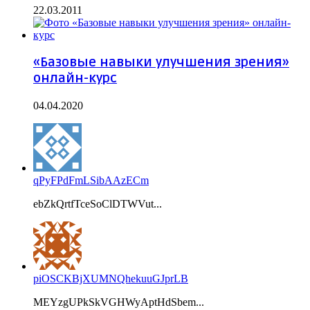
22.03.2011
«Базовые навыки улучшения зрения»
онлайн-курс
04.04.2020
qPyFPdFmLSibAAzECm
ebZkQrtfTceSoClDTWVut...
piOSCKBjXUMNQhekuuGJprLB
MEYzgUPkSkVGHWyAptHdSbem...