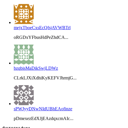
mejxTboeCxsEcQfsjAVWBTrl
oRGDxYFbusHdPeZhdCA...
bzqbisMaDikSwjLDWz
CLrkLJXiXdhiKyKEFVJhrmjG...
sPWJyyDNwNIdUBhEAofinze
pDmexezEdXJjEAzdqxcmAIc...