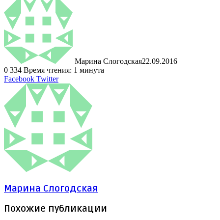
Марина Слогодская
22.09.2016
0
334
Время чтения: 1 минута
LinkedIn
Tumblr
Pinterest
Reddit
ВКонтакте
Поделиться
Печатать
Facebook
Twitter
через
электронную
почту
Марина Слогодская
Похожие публикации