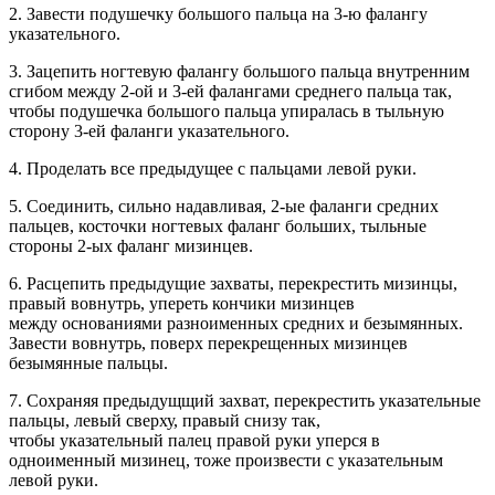
2. Завести подушечку большого пальца на 3-ю фалангу
указательного.
3. Зацепить ногтевую фалангу большого пальца внутренним
сгибом между 2-ой и 3-ей фалангами среднего пальца так,
чтобы подушечка большого пальца упиралась в тыльную
сторону 3-ей фаланги указательного.
4. Проделать все предыдущее с пальцами левой руки.
5. Соединить, сильно надавливая, 2-ые фаланги средних
пальцев, косточки ногтевых фаланг больших, тыльные
стороны 2-ых фаланг мизинцев.
6. Расцепить предыдущие захваты, перекрестить мизинцы,
правый вовнутрь, упереть кончики мизинцев
между основаниями разноименных средних и безымянных.
Завести вовнутрь, поверх перекрещенных мизинцев
безымянные пальцы.
7. Сохраняя предыдущщий захват, перекрестить указательные
пальцы, левый сверху, правый снизу так,
чтобы указательный палец правой руки уперся в
одноименный мизинец, тоже произвести с указательным
левой руки.