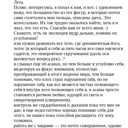
Лета.
Позже, интересуясь, я попал к вам, и вот, с удивлением
вижу, что большинство из тех фигур, в которые почти
сами сплетались мои пальцы, описаны здесь. Это
колоссально. Их так трудно оказалось найти, хоть я и
знал, что это есть. Спасибо вам от всего меня. :)
Скажите, есть ли эволюция мудр дальше, помимо их
углубления?
или нужно развивать все тело, где динамическая йога,
лотос (в который я себя за пять часов все-таки научился
садится, это невероятное скручивание вдоль оси
вытянутых вперед рук).. ?
я слышал еще об асанах, но чем больше я углубляю себя,
медитируя на фокус внимания, полностью
преображающий в итоге виденье мира, тем больше
понимаю, что плох страх нарушения табу, но не
нарушение табу, как все является частью познающего
себя я внутри всех познающих себя я, и асаны просто
становятся ритмом любви, идущей из света и
умиротворения (смирением).
контроль же сердцебиения и дыхания пока что мне не
дан, я еще недостаточно хорошо понимаю себя для
этого. не нашел пока способов расширить эту зону,
толковых.
работа же с чакрами — это нечто совершенное, однако