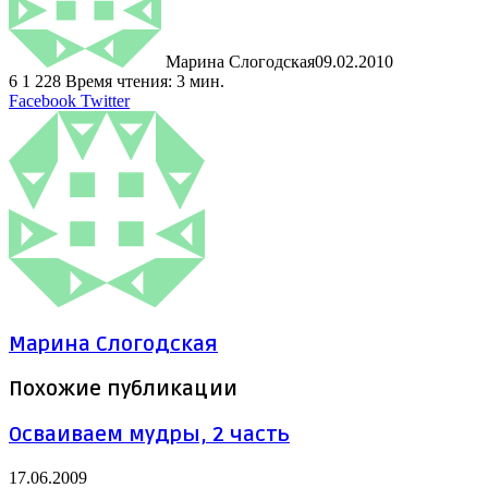
Марина Слогодская
09.02.2010
6
1 228
Время чтения: 3 мин.
LinkedIn
Tumblr
Pinterest
Reddit
ВКонтакте
Поделиться
Печатать
Facebook
Twitter
через
электронную
почту
Марина Слогодская
Похожие публикации
Осваиваем мудры, 2 часть
17.06.2009