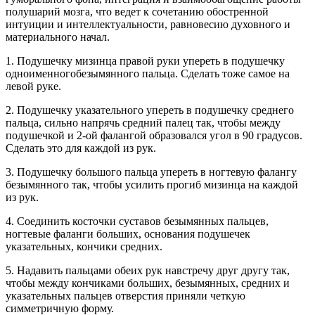
полушарий мозга, что ведет к сочетанию обостренной
интуиции и интеллектуальности, равновесию духовного и
материального начал.
1. Подушечку мизинца правой руки упереть в подушечку
одноименногобезымянного пальца. Сделать тоже самое на
левой руке.
2. Подушечку указательного упереть в подушечку среднего
пальца, сильно напрячь средний палец так, чтобы между
подушечкой и 2-ой фалангой образовался угол в 90 градусов.
Сделать это для каждой из рук.
3. Подушечку большого пальца упереть в ногтевую фалангу
безымянного так, чтобы усилить прогиб мизинца на каждой
из рук.
4. Соединить косточки суставов безымянных пальцев,
ногтевые фаланги больших, основания подушечек
указательных, кончики средних.
5. Надавить пальцами обеих рук навстречу друг другу так,
чтобы между кончиками больших, безымянных, средних и
указательных пальцев отверстия приняли четкую
симметричную форму.