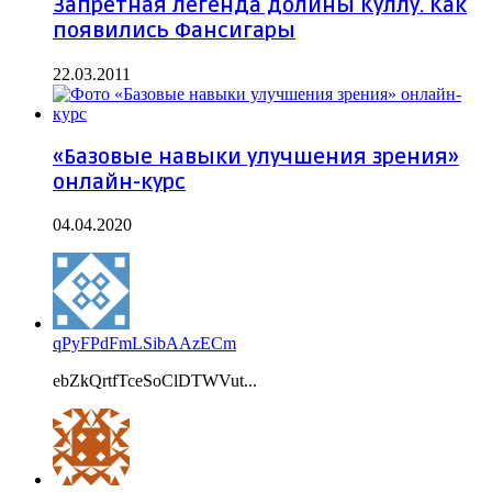
Запретная легенда долины Куллу. Как
появились Фансигары
22.03.2011
«Базовые навыки улучшения зрения»
онлайн-курс
04.04.2020
qPyFPdFmLSibAAzECm
ebZkQrtfTceSoClDTWVut...