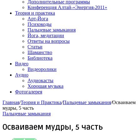
Дополнительные программы
Конференция Алтай-«Энергия-2011»
Теория и практика
Арт-Йога
Психокоды
Пальцевые замыкания
Йога, медитации
Ответы на вопросы
Статьи
Шаманство
Библиотека
Видео
Видеоролики
Аудио
Аудиокасты
Хорошая музыка
Фотогалерея
Главная
/
Теория и Практика
/
Пальцевые замыкания
/
Осваиваем
мудры, 5 часть
Пальцевые замыкания
Осваиваем мудры, 5 часть