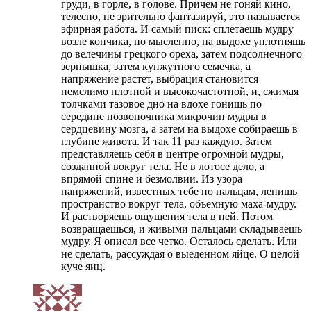
груди, в горле, в голове. Причем не гоняй кино,
телесно, не зрительно фантазируй, это называется
эфирная работа. И самый писк: сплетаешь мудру
возле копчика, но мысленно, на выдохе уплотняшь
до велечины грецкого ореха, затем подсолнечного
зернышка, затем кунжутного семечка, а
напряжение растет, выбрация становится
немслимо плотной и высокочастотной, и, сжимая
толчками тазовое дно на вдохе гонишь по
середине позвоночника микрочип мудры в
сердцевину мозга, а затем на выдохе собираешь в
глубине живота. И так 11 раз каждую. Затем
представляешь себя в центре огромной мудры,
созданной вокруг тела. Не в лотосе дело, а
впрямой спине и безмолвии. Из узора
напряжений, известных тебе по пальцам, лепишь
пространство вокруг тела, объемную маха-мудру.
И растворяешь ощущения тела в ней. Потом
возвращаешься, и живыми пальцами складываешь
мудру. Я описал все четко. Осталось сделать. Или
не сделать, рассуждая о выеденном яйце. О целой
куче яиц.