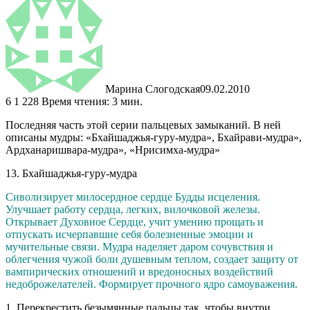
Марина Слогодская
09.02.2010
6
1 228
Время чтения: 3 мин.
Последняя часть этой серии пальцевых замыканий. В ней
описаны мудры: «Бхайшаджья-гуру-мудра», Бхайрави-мудра»,
Ардханаришвара-мудра», «Нрисимха-мудра»
13. Бхайшаджья-гуру-мудра
Сиволизирует милосердное сердце Будды исцеления.
Улучшает работу сердца, легких, вилочковой железы.
Открывает Духовное Сердце, учит умению прощать и
отпускать исчерпавшие себя болезненные эмоции и
мучительные связи. Мудра наделяет даром сочувствия и
облегчения чужой боли душевным теплом, создает защиту от
вампирических отношений и вредоносных воздействий
недоброжелателей. Формирует прочного ядро самоуважения.
1. Перекрестить безымянные пальцы так, чтобы внутри