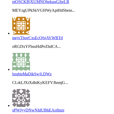
piOSCKBjXUMNQhekuuGJprLB
MEYzgUPkSkVGHWyAptHdSbem...
mejxTboeCxsEcQfsjAVWBTrl
oRGDxYFbusHdPeZhdCA...
bzqbisMaDikSwjLDWz
CLrkLJXiXdhiKyKEFVJhrmjG...
sPWJyyDNwNIdUBhEAofinze