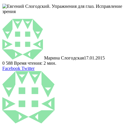
Марина Слогодская
17.01.2015
0
588
Время чтения: 2 мин.
LinkedIn
Tumblr
Pinterest
Reddit
ВКонтакте
Поделиться
Печатать
Facebook
Twitter
через
электронную
почту