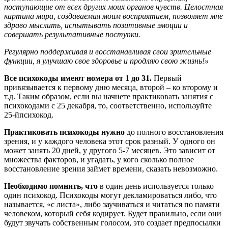
поступающие от всех других моих органов чувств. Целостная
картина мира, создаваемая моим восприятием, позволяет мне
здраво мыслить, испытывать позитивные эмоции и
совершать результативные поступки.
Регулярно поддерживая и восстанавливая свои зрительные
функции, я улучшаю свое здоровье и продляю свою жизнь!»
Все психокоды имеют номера от 1 до 31.
Первый
привязывается к первому дню месяца, второй – ко второму и
т.д. Таким образом, если вы начнете практиковать занятия с
психокодами с 25 декабря, то, соответственно, используйте
25-йпсихокод.
Практиковать психокоды нужно
до полного восстановления
зрения, и у каждого человека этот срок разный. У одного он
может занять 20 дней, у другого 5-7 месяцев. Это зависит от
множества факторов, и угадать, у кого сколько полное
восстановление зрения займет времени, сказать невозможно.
Необходимо помнить, что
в один день используется только
один психокод. Психокоды могут декламироваться либо, что
называется, «с листа», либо заучиваться и читаться по памяти
человеком, который себя кодирует. Будет правильно, если они
будут звучать собственным голосом, это создает предпосылки