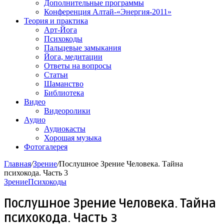
Дополнительные программы
Конференция Алтай-«Энергия-2011»
Теория и практика
Арт-Йога
Психокоды
Пальцевые замыкания
Йога, медитации
Ответы на вопросы
Статьи
Шаманство
Библиотека
Видео
Видеоролики
Аудио
Аудиокасты
Хорошая музыка
Фотогалерея
Главная
/
Зрение
/
Послушное Зрение Человека. Тайна
психокода. Часть 3
Зрение
Психокоды
Послушное Зрение Человека. Тайна
психокода. Часть 3