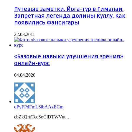
Путевые заметки. Йога-тур в Гималаи.
Запретная легенда долины Куллу. Как
появились Фансигары
22.03.2011
«Базовые навыки улучшения зрения»
онлайн-курс
04.04.2020
qPyFPdFmLSibAAzECm
ebZkQrtfTceSoClDTWVut...