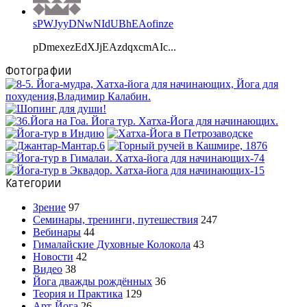
sPWJyyDNwNIdUBhEAofinze
pDmexezEdXJjEAzdqxcmAIc...
Фотографии
Категории
Зрение
97
Семинары, тренинги, путешествия
247
Вебинары
44
Гималайские Духовные Колокола
43
Новости
42
Видео
38
Йога дважды рождённых
36
Теория и Практика
129
Арт-Йога
26