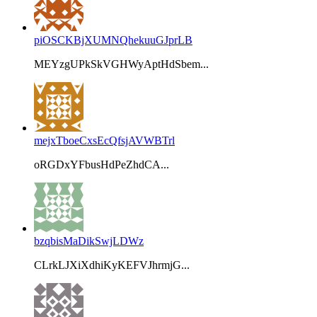
piOSCKBjXUMNQhekuuGJprLB
MEYzgUPkSkVGHWyAptHdSbem...
mejxTboeCxsEcQfsjAVWBTrl
oRGDxYFbusHdPeZhdCA...
bzqbisMaDikSwjLDWz
CLrkLJXiXdhiKyKEFVJhrmjG...