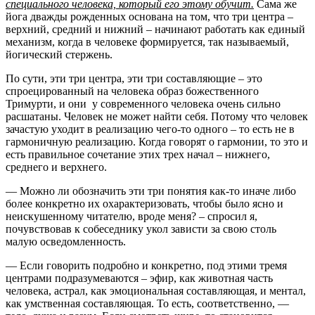
специального человека, который его этому обучит.
Сама же
йога дважды рожденных основана на том, что три центра –
верхний, средний и нижний – начинают работать как единый
механизм, когда в человеке формируется, так называемый,
йогический стержень.
По сути, эти три центра, эти три составляющие – это
спроецированный на человека образ божественного
Тримурти, и они у современного человека очень сильно
расшатаны. Человек не может найти себя. Потому что человек
зачастую уходит в реализацию чего-то одного – то есть не в
гармоничную реализацию. Когда говорят о гармонии, то это и
есть правильное сочетание этих трех начал – нижнего,
среднего и верхнего.
— Можно ли обозначить эти три понятия как-то иначе либо
более конкретно их охарактеризовать, чтобы было ясно и
неискушенному читателю, вроде меня? – спросил я,
почувствовав к собеседнику укол зависти за свою столь
малую осведомленность.
— Если говорить подробно и конкретно, под этими тремя
центрами подразумеваются – эфир, как животная часть
человека, астрал, как эмоциональная составляющая, и ментал,
как умственная составляющая. То есть, соответственно, —