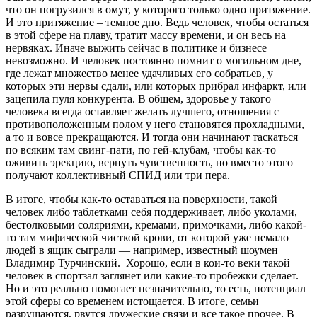
что он погрузился в омут, у которого только одно притяжение.
И это притяжение – темное дно. Ведь человек, чтобы остаться
в этой сфере на плаву, тратит массу времени, и он весь на
нервяках. Иначе выжить сейчас в политике и бизнесе
невозможно. И человек постоянно помнит о могильном дне,
где лежат множество менее удачливых его собратьев, у
которых эти нервы сдали, или которых прибрал инфаркт, или
зацепила пуля конкурента. В общем, здоровье у такого
человека всегда оставляет желать лучшего, отношения с
противоположенным полом у него становятся прохладными,
а то и вовсе прекращаются. И тогда они начинают таскаться
по всяким там свинг-пати, по гей-клубам, чтобы как-то
оживить эрекцию, вернуть чувственность, но вместо этого
получают коллективный СПИД или три пера.
В итоге, чтобы как-то оставаться на поверхности, такой
человек либо таблетками себя поддерживает, либо уколами,
бестолковыми соляриями, кремами, примочками, либо какой-
то там мифической чисткой крови, от которой уже немало
людей в ящик сыграли — например, известный шоумен
Владимир Турчинский. Хорошо, если в кои-то веки такой
человек в спортзал заглянет или какие-то пробежки сделает.
Но и это реально помогает незначительно, то есть, потенциал
этой сферы со временем истощается. В итоге, семьи
разрушаются, рвутся дружеские связи и все такое прочее. В