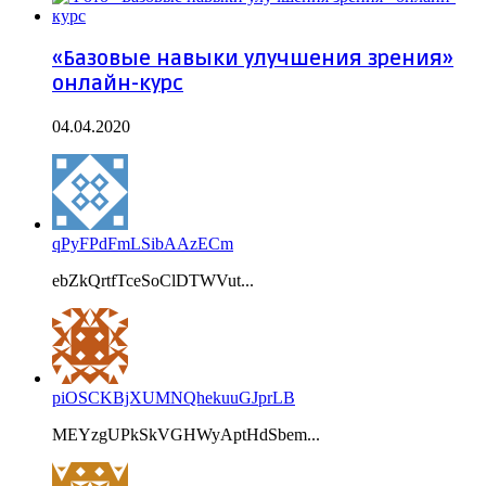
«Базовые навыки улучшения зрения»
онлайн-курс
04.04.2020
qPyFPdFmLSibAAzECm
ebZkQrtfTceSoClDTWVut...
piOSCKBjXUMNQhekuuGJprLB
MEYzgUPkSkVGHWyAptHdSbem...