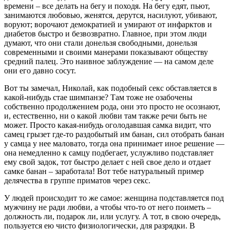
времени – все делать на бегу и походя. На бегу едят, пьют,
занимаются любовью, женятся, дерутся, насилуют, убивают,
воруют; ворочают демократией и умирают от инфарктов и
диабетов быстро и безвозвратно. Главное, при этом люди
думают, что они стали донельзя свободными, донельзя
современными и своими манерами показывают обществу
средний палец. Это наивное заблуждение — на самом деле
они его давно сосут.
Вот ты замечал, Николай, как подобный секс обставляется в
какой-нибудь стае шимпанзе? Там тоже не озабочены
собственно продолжением рода, они это просто не осознают,
и, естественно, ни о какой любви там также речи быть не
может. Просто какая-нибудь оголодавшая самка видит, что
самец грызет где-то раздобытый им банан, сил отобрать банан
у самца у нее маловато, тогда она принимает иное решение —
она немедленно к самцу подбегает, услужливо подставляет
ему свой задок, тот быстро делает с ней свое дело и отдает
самке банан – заработала! Вот тебе натуральный пример
делячества в группе приматов через секс.
У людей происходит то же самое: женщина подставляется под
мужчину не ради любви, а чтобы что-то от него поиметь –
должность ли, подарок ли, или услугу. А тот, в свою очередь,
пользуется ею чисто физиологически, для разрядки. В