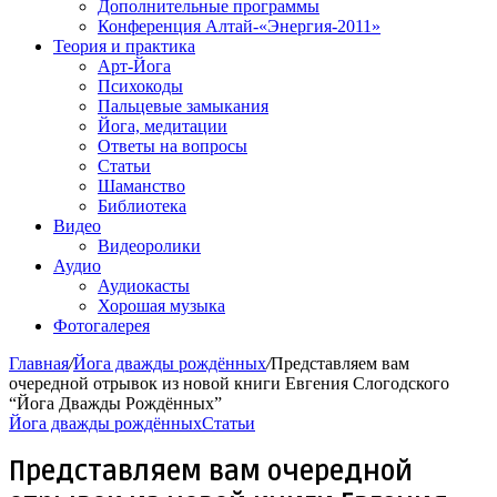
Дополнительные программы
Конференция Алтай-«Энергия-2011»
Теория и практика
Арт-Йога
Психокоды
Пальцевые замыкания
Йога, медитации
Ответы на вопросы
Статьи
Шаманство
Библиотека
Видео
Видеоролики
Аудио
Аудиокасты
Хорошая музыка
Фотогалерея
Главная
/
Йога дважды рождённых
/
Представляем вам
очередной отрывок из новой книги Евгения Слогодского
“Йога Дважды Рождённых”
Йога дважды рождённых
Статьи
Представляем вам очередной