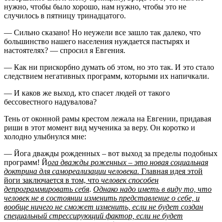
нужно, чтобы было хорошо, нам нужно, чтобы это не
случилось в пятницу тринадцатого.
— Сильно сказано! Но неужели все зашло так далеко, что
большинство нашего населения нуждается пастырях и
настоятелях? — спросил я Евгения.
— Как ни прискорбно думать об этом, но это так. И это стало
следствием негативных программ, которыми их напичкали.
— И каков же выход, кто спасет людей от такого
бессовестного надувалова?
Тень от оконной рамы крестом лежала на Евгении, придавая
риши в этот момент вид мученика за веру. Он коротко и
холодно улыбнулся мне:
— Йога дважды рожденных – вот выход за пределы подобных
программ! Й
ога дважды роженных – это новая социальная
доктрина для самореализации человека.
Главная идея этой
йоги заключается в том, что
человек способен
депрограммировать себя
.
Однако надо иметь в виду то, что
человек не в состоянии изменить представление о себе, и
вообще ничего не сможет изменить, если не будет создан
специальный стрессирующий фактор, если не будет