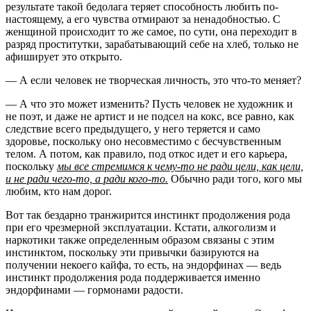
результате такой бедолага теряет способность любить по-
настоящему, а его чувства отмирают за ненадобностью. С
женщиной происходит то же самое, по сути, она переходит в
разряд проститутки, зарабатывающий себе на хлеб, только не
афиширует это открыто.
— А если человек не творческая личность, это что-то меняет?
— А что это может изменить? Пусть человек не художник и
не поэт, и даже не артист и не подсел на кокс, все равно, как
следствие всего предыдущего, у него теряется и само
здоровье, поскольку оно несовместимо с бесчувственным
телом. А потом, как правило, под откос идет и его карьера,
поскольку
мы все стремимся к чему-то не ради цели, как цели,
и не ради чего-то, а ради кого-то.
Обычно ради того, кого мы
любим, кто нам дорог.
Вот так бездарно транжирится инстинкт продолжения рода
при его чрезмерной эксплуатации. Кстати, алкоголизм и
наркотики также определенным образом связаны с этим
инстинктом, поскольку эти привычки базируются на
получении некоего кайфа, то есть, на эндорфинах — ведь
инстинкт продолжения рода поддерживается именно
эндорфинами — гормонами радости.