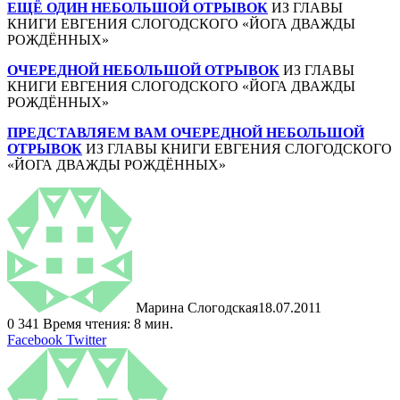
ЕЩЁ ОДИН НЕБОЛЬШОЙ ОТРЫВОК
ИЗ ГЛАВЫ
КНИГИ ЕВГЕНИЯ СЛОГОДСКОГО «ЙОГА ДВАЖДЫ
РОЖДЁННЫХ»
ОЧЕРЕДНОЙ НЕБОЛЬШОЙ ОТРЫВОК
ИЗ ГЛАВЫ
КНИГИ ЕВГЕНИЯ СЛОГОДСКОГО «ЙОГА ДВАЖДЫ
РОЖДЁННЫХ»
ПРЕДСТАВЛЯЕМ ВАМ ОЧЕРЕДНОЙ НЕБОЛЬШОЙ
ОТРЫВОК
ИЗ ГЛАВЫ КНИГИ ЕВГЕНИЯ СЛОГОДСКОГО
«ЙОГА ДВАЖДЫ РОЖДЁННЫХ»
Марина Слогодская
18.07.2011
0
341
Время чтения: 8 мин.
LinkedIn
Tumblr
Pinterest
Reddit
ВКонтакте
Поделиться
Печатать
Facebook
Twitter
через
электронную
почту