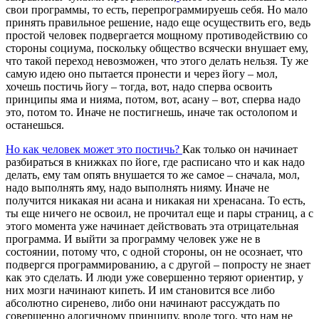
свои программы, то есть, перепрограммируешь себя. Но мало
принять правильное решение, надо еще осуществить его, ведь
простой человек подвергается мощному противодействию со
стороны социума, поскольку общество всячески внушает ему,
что такой переход невозможен, что этого делать нельзя. Ту же
самую идею оно пытается пронести и через йогу – мол,
хочешь постичь йогу – тогда, вот, надо сперва освоить
принципы яма и нияма, потом, вот, асану – вот, сперва надо
это, потом то. Иначе не постигнешь, иначе так остолопом и
останешься.
Но как человек может это постичь?
Как только он начинает
разбираться в книжках по йоге, где расписано что и как надо
делать, ему там опять внушается то же самое – сначала, мол,
надо выполнять яму, надо выполнять нияму. Иначе не
получится никакая ни асана и никакая ни хренасана. То есть,
ты еще ничего не освоил, не прочитал еще и пары страниц, а с
этого момента уже начинает действовать эта отрицательная
программа. И выйти за программу человек уже не в
состоянии, потому что, с одной стороны, он не осознает, что
подвергся программированию, а с другой – попросту не знает
как это сделать. И люди уже совершенно теряют ориентир, у
них мозги начинают кипеть. И им становится все либо
абсолютно сиренево, либо они начинают рассуждать по
совершенно алогичному принципу, вроде того, что нам не