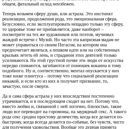
общем, фатальный исход неизбежен.
Теперь возьмем сферу души, или астрала. Это инстинкт
реализации, продолжения рода, это эмоциональная сфера.
Безусловно, если эксплуатировать нещадно только эту сферу,
то здоровье тоже не прибавляется, даже наоборот –
посмотрите на тех же художников или поэтов, мучимых
жаждой встречи с Музой. Но часто эта капризная мадам не
может управиться со своим Пегасом, на котором она
предпочитает являться, а пешком идти или на собственных
крыльях лететь ей лень, и страдания этих деятелей только
усиливаются. На этой грустной почве эти люди от искусства
нередко спиваются, загибаются от понюшек кокаина и тому
подобного. Ну и, соответственно, ментал опускается у них
тоже ниже плинтуса – потому что социальной реализации
никакой, и если кто из них и получает признание, то,
зачастую, после смерти.
Да и сама сфера астрала у них впоследствии постепенно
утрачивается, и в последующем сходит на нет. Потому что,
вместо любви и, связанной с ней логично, близостью, такие
люди все переводит на горомоны, на заурядный секс. А такого
рода секс сродни простому делячеству, когда все делается по-
быстрому, когда всегда делается по-собачьи, без чувств, чисто
для получения удовольствия. Вообще это дурная примета