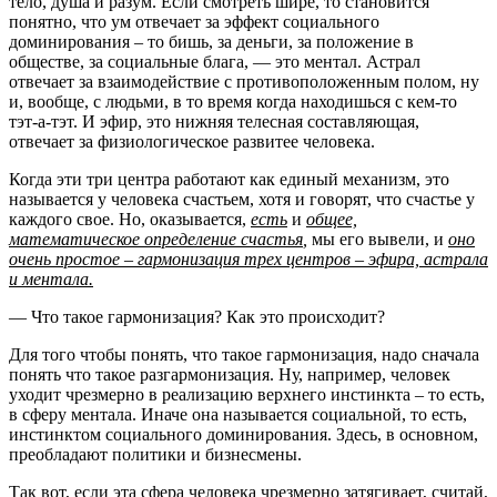
тело, душа и разум. Если смотреть шире, то становится
понятно, что ум отвечает за эффект социального
доминирования – то бишь, за деньги, за положение в
обществе, за социальные блага, — это ментал. Астрал
отвечает за взаимодействие с противоположенным полом, ну
и, вообще, с людьми, в то время когда находишься с кем-то
тэт-а-тэт. И эфир, это нижняя телесная составляющая,
отвечает за физиологическое развитее человека.
Когда эти три центра работают как единый механизм, это
называется у человека счастьем, хотя и говорят, что счастье у
каждого свое. Но, оказывается,
есть
и
общее,
математическое определение счастья
,
мы его вывели, и
оно
очень простое – гармонизация трех центров – эфира, астрала
и ментала.
— Что такое гармонизация? Как это происходит?
Для того чтобы понять, что такое гармонизация, надо сначала
понять что такое разгармонизация. Ну, например, человек
уходит чрезмерно в реализацию верхнего инстинкта – то есть,
в сферу ментала. Иначе она называется социальной, то есть,
инстинктом социального доминирования. Здесь, в основном,
преобладают политики и бизнесмены.
Так вот, если эта сфера человека чрезмерно затягивает, считай,