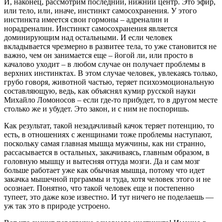
И, наконец, рассмотрим последний, нижний центр. Это эфир,
или тело, или, иначе, инстинкт самосохранения. У этого
инстинкта имеется свои гормоны – адреналин и
норадреналин. Инстинкт самосохранения является
доминирующим над остальными. И если человек
вкладывается чрезмерно в развитее тела, то уже становится не
важно, чем он занимается еще – йогой ли, или просто в
качалово уходит – в любом случае он получает проблемы в
верхних инстинктах. В этом случае человек, увлекаясь только,
грубо говоря, животной частью, теряет психоэмоциональную
составляющую, ведь, как объяснял кумир русской науки
Михайло Ломоносов – если где-то прибудет, то в другом месте
столько же и убудет. Это закон, и с ним не поспоришь.
Как результат, такой незадачливый качок теряет потенцию, то
есть, в отношениях с женщинами тоже проблемы наступают,
поскольку самая главная мышца мужчины, как ни странно,
рассасывается в остальных, закачиваясь, главным образом, в
головную мышцу и вытесняя оттуда мозги. Да и сам мозг
больше работает уже как обычная мышца, потому что идет
закачка мышечной прграммы и туда, хотя человек этого и не
осознает. Понятно, что такой человек еще и постепенно
тупеет, это даже козе известно. И тут ничего не поделаешь —
уж так это в природе устроено.