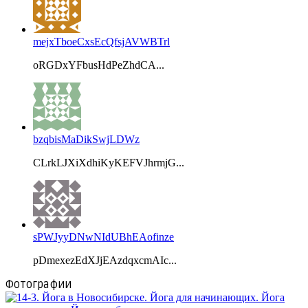
mejxTboeCxsEcQfsjAVWBTrl
oRGDxYFbusHdPeZhdCA...
bzqbisMaDikSwjLDWz
CLrkLJXiXdhiKyKEFVJhrmjG...
sPWJyyDNwNIdUBhEAofinze
pDmexezEdXJjEAzdqxcmAIc...
Фотографии