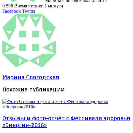
Марина Слогодская
02.05.2017
0
596
Время чтения: 1 минута
LinkedIn
Tumblr
Pinterest
Reddit
ВКонтакте
Поделиться
Печатать
Facebook
Twitter
через
электронную
почту
Марина Слогодская
Похожие публикации
Отзывы и фото-отчёт с Фестиваля здоровья
«Энергия-2016»