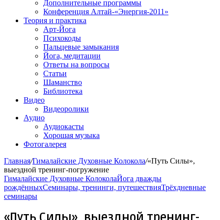
Дополнительные программы
Конференция Алтай-«Энергия-2011»
Теория и практика
Арт-Йога
Психокоды
Пальцевые замыкания
Йога, медитации
Ответы на вопросы
Статьи
Шаманство
Библиотека
Видео
Видеоролики
Аудио
Аудиокасты
Хорошая музыка
Фотогалерея
Главная
/
Гималайские Духовные Колокола
/
«Путь Силы»,
выездной тренинг-погружение
Гималайские Духовные Колокола
Йога дважды
рождённых
Семинары, тренинги, путешествия
Трёхдневные
семинары
«Путь Силы», выездной тренинг-