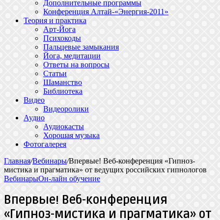
Дополнительные программы
Конференция Алтай-«Энергия-2011»
Теория и практика
Арт-Йога
Психокоды
Пальцевые замыкания
Йога, медитации
Ответы на вопросы
Статьи
Шаманство
Библиотека
Видео
Видеоролики
Аудио
Аудиокасты
Хорошая музыка
Фотогалерея
Главная
/
Вебинары
/
Впервые! Веб-конференция «Гипноз-
мистика и прагматика» от ведущих российских гипнологов
Вебинары
Он-лайн обучение
Впервые! Веб-конференция
«Гипноз-мистика и прагматика» от