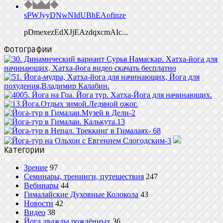
sPWJyyDNwNIdUBhEAofinze
pDmexezEdXJjEAzdqxcmAIc...
Фотографии
Категории
Зрение
97
Семинары, тренинги, путешествия
247
Вебинары
44
Гималайские Духовные Колокола
43
Новости
42
Видео
38
Йога дважды рождённых
36