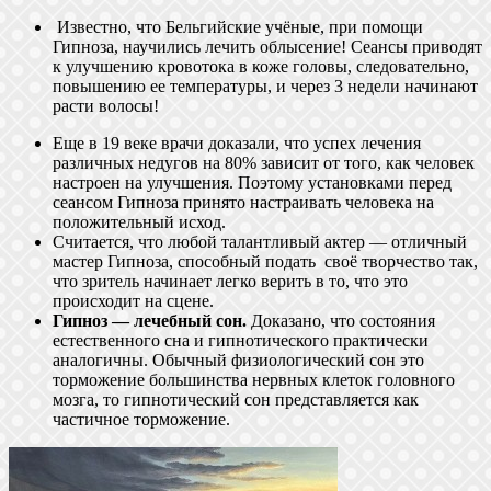
Известно, что Бельгийские учёные, при помощи
Гипноза, научились лечить облысение! Сеансы приводят
к улучшению кровотока в коже головы, следовательно,
повышению ее температуры, и через 3 недели начинают
расти волосы!
Еще в 19 веке врачи доказали, что успех лечения
различных недугов на 80% зависит от того, как человек
настроен на улучшения. Поэтому установками перед
сеансом Гипноза принято настраивать человека на
положительный исход.
Считается, что любой талантливый актер — отличный
мастер Гипноза, способный подать своё творчество так,
что зритель начинает легко верить в то, что это
происходит на сцене.
Гипноз — лечебный сон.
Доказано, что состояния
естественного сна и гипнотического практически
аналогичны. Обычный физиологический сон это
торможение большинства нервных клеток головного
мозга, то гипнотический сон представляется как
частичное торможение.