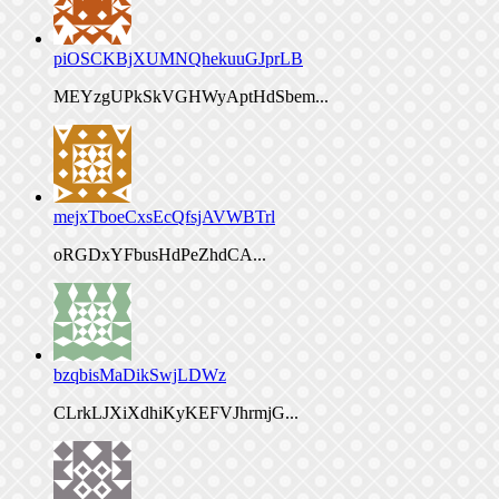
piOSCKBjXUMNQhekuuGJprLB
MEYzgUPkSkVGHWyAptHdSbem...
mejxTboeCxsEcQfsjAVWBTrl
oRGDxYFbusHdPeZhdCA...
bzqbisMaDikSwjLDWz
CLrkLJXiXdhiKyKEFVJhrmjG...