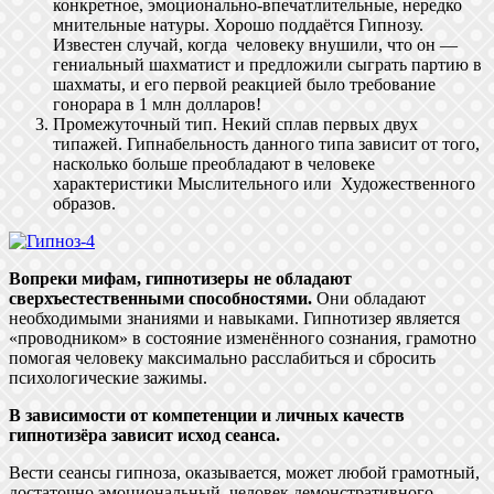
конкретное, эмоционально-впечатлительные, нередко
мнительные натуры. Хорошо поддаётся Гипнозу.
Известен случай, когда человеку внушили, что он —
гениальный шахматист и предложили сыграть партию в
шахматы, и его первой реакцией было требование
гонорара в 1 млн долларов!
Промежуточный тип. Некий сплав первых двух
типажей. Гипнабельность данного типа зависит от того,
насколько больше преобладают в человеке
характеристики Мыслительного или Художественного
образов.
Вопреки мифам, гипнотизеры не обладают
сверхъестественными способностями.
Они обладают
необходимыми знаниями и навыками. Гипнотизер является
«проводником» в состояние изменённого сознания, грамотно
помогая человеку максимально расслабиться и сбросить
психологические зажимы.
В зависимости от компетенции и личных качеств
гипнотизёра зависит исход сеанса.
Вести сеансы гипноза, оказывается, может любой грамотный,
достаточно эмоциональный человек демонстративного