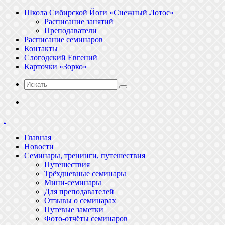
Школа Сибирской Йоги «Снежный Лотос»
Расписание занятий
Преподаватели
Расписание семинаров
Контакты
Слогодский Евгений
Карточки «Зорко»
Искать
Меню
.
Главная
Новости
Семинары, тренинги, путешествия
Путешествия
Трёхдневные семинары
Мини-семинары
Для преподавателей
Отзывы о семинарах
Путевые заметки
Фото-отчёты семинаров