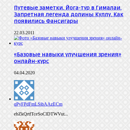
Путевые заметки. Йога-тур в Гималаи.
Запретная легенда долины Куллу. Как
появились Фансигары
22.03.2011
«Базовые навыки улучшения зрения»
онлайн-курс
04.04.2020
qPyFPdFmLSibAAzECm
ebZkQrtfTceSoClDTWVut...