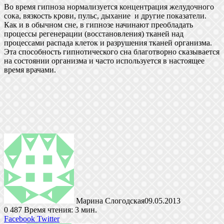
Во время гипноза нормализуется концентрация желудочного
сока, вязкость крови, пульс, дыхание и другие показатели.
Как и в обычном сне, в гипнозе начинают преобладать
процессы регенерации (восстановления) тканей над
процессами распада клеток и разрушения тканей организма.
Эта способность гипнотического сна благотворно сказывается
на состоянии организма и часто используется в настоящее
время врачами.
Марина Слогодская
09.05.2013
0
487
Время чтения: 3 мин.
LinkedIn
Tumblr
Pinterest
Reddit
ВКонтакте
Поделиться
Печатать
Facebook
Twitter