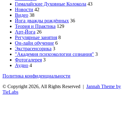
Гималайские Духовные Колокола
43
Новости
42
Видео
38
Йога дважды рождённых
36
Теория и Практика
129
Арт-Йога
26
Регулярные занятия
8
Он-лайн обучение
6
Экстрасенсорика
3
"Академия психоэкологии сознания"
3
Фотогалерея
3
Аудио
4
Политика конфиденциальности
© Copyright 2026, All Rights Reserved |
Jannah Theme by
TieLabs
Facebook
Twitter
WhatsApp
Telegram
Кнопка
«Наверх»