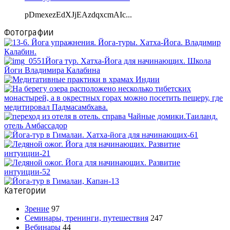
pDmexezEdXJjEAzdqxcmAIc...
Фотографии
Категории
Зрение
97
Семинары, тренинги, путешествия
247
Вебинары
44