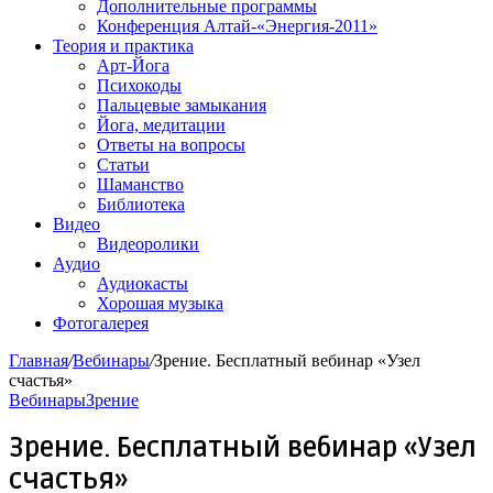
Дополнительные программы
Конференция Алтай-«Энергия-2011»
Теория и практика
Арт-Йога
Психокоды
Пальцевые замыкания
Йога, медитации
Ответы на вопросы
Статьи
Шаманство
Библиотека
Видео
Видеоролики
Аудио
Аудиокасты
Хорошая музыка
Фотогалерея
Главная
/
Вебинары
/
Зрение. Бесплатный вебинар «Узел
счастья»
Вебинары
Зрение
Зрение. Бесплатный вебинар «Узел
счастья»