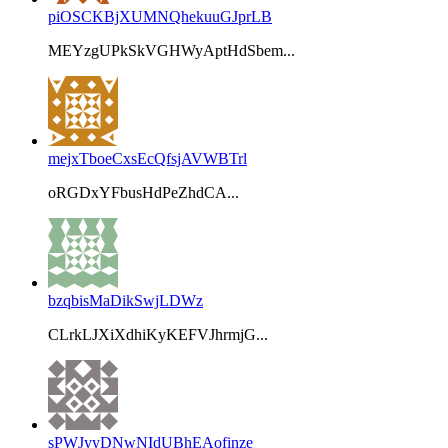
piOSCKBjXUMNQhekuuGJprLB
MEYzgUPkSkVGHWyAptHdSbem...
mejxTboeCxsEcQfsjAVWBTrl
oRGDxYFbusHdPeZhdCA...
bzqbisMaDikSwjLDWz
CLrkLJXiXdhiKyKEFVJhrmjG...
sPWJyyDNwNIdUBhEAofinze