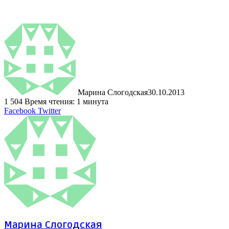
Марина Слогодская
30.10.2013
1
504
Время чтения: 1 минута
LinkedIn
Tumblr
Pinterest
Reddit
ВКонтакте
Поделиться
Печатать
Facebook
Twitter
через
электронную
почту
Марина Слогодская