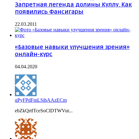
Запретная легенда долины Куллу. Как
появились Фансигары
22.03.2011
«Базовые навыки улучшения зрения»
онлайн-курс
04.04.2020
qPyFPdFmLSibAAzECm
ebZkQrtfTceSoClDTWVut...