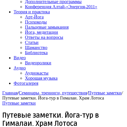
Дополнительные программы
Конференция Алтай-«Энергия-2011»
Теория и практика
Арт-Йога
Психокоды
Пальцевые замыкания
Йога, медитации
Ответы на вопросы
Статьи
Шаманство
Библиотека
Видео
Видеоролики
Аудио
Аудиокасты
Хорошая музыка
Фотогалерея
Главная
/
Семинары, тренинги, путешествия
/
Путевые заметки
/
Путевые заметки. Йога-тур в Гималаи. Храм Лотоса
Путевые заметки
Путевые заметки. Йога-тур в
Гималаи. Храм Лотоса