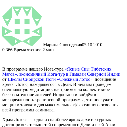
Марина Слогодская
05.10.2010
0
366
Время чтения: 2 мин.
В программе нашего Йога-тура
«Ясные Сны Тибетских
Магов», экономичный Йога-тур в Гималаи Северной Индии
,
от
Школы Сибирской Йоги «Снежный лотос»
, посещение
храма Лотос, находящегося в Дели. В нём мы проведём
специальную медитацию, настроимся на коллективное
бессознательное жителей Индостана и войдём
в
мифореальность тренинговой программы, что послужит
мощным толчком для максимально эффективного освоения
всей программы семинара.
Храм Лотоса — одна из наиболее ярких архитектурных
достопримечательностей современного Дели и всей Азии.