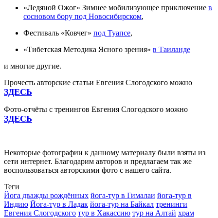
«Ледяной Ожог» Зимнее мобилизующее приключение
в
сосновом бору под Новосибирском
,
Фестиваль «Ковчег»
под Туапсе
,
«Тибетская Методика Ясного зрения»
в Таиланде
и многие другие.
Прочесть авторские статьи Евгения Слогодского можно
ЗДЕСЬ
Фото-отчёты с тренингов Евгения Слогодского можно
ЗДЕСЬ
Некоторые фотографии к данному материалу были взяты из
сети интернет. Благодарим авторов и предлагаем так же
воспользоваться авторскими фото с нашего сайта.
Теги
Йога дважды рождённых
йога-тур в Гималаи
йога-тур в
Индию
Йога-тур в Ладак
йога-тур на Байкал
тренинги
Евгения Слогодского
тур в Хакассию
тур на Алтай
храм