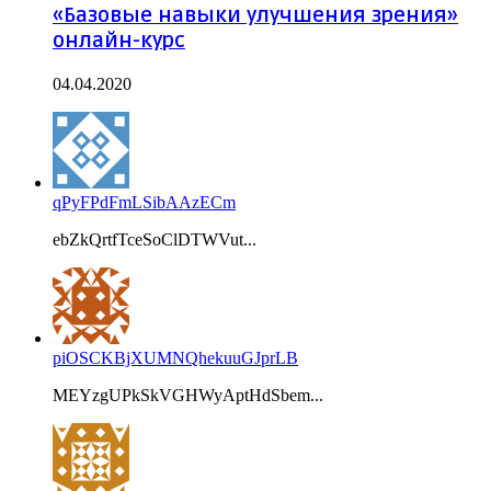
«Базовые навыки улучшения зрения»
онлайн-курс
04.04.2020
qPyFPdFmLSibAAzECm
ebZkQrtfTceSoClDTWVut...
piOSCKBjXUMNQhekuuGJprLB
MEYzgUPkSkVGHWyAptHdSbem...