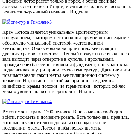
Снежный лотос растёт только в горах, а обыкновенные
лотосы растут по всей Индии, и считается одним из основных
религиозно-духовный символов Индуизма.
Храм Лотоса является уникальным архитектурным
сооружением, в котором нет ни одной прямой линии. Здание
обеспечено уникальной системой «естественной
вентиляции». Она основана на принципах вентиляции
древних храмовых построек. Теплый воздух из центрального
зала выходит через отверстие в куполе, а прохладный,
проходя через бассейны с водой и фундамент, поступает в зал,
поддерживая внутри приемлемую температуру. Древние арии
позаимствовали такой метод вентиляционной системы у
термитов Индостана. По этой же причине все древне-
индийские храмы похожи на термитники, которые сейчас
можно увидеть на всей территории Индии.
Вместимость храма 1300 человек. В него можно свободно
войти, посидеть и помедитировать. Есть только два правила,
которые неукоснительно должны соблюдаться при
посещении храма Лотоса, в нём нельзя шуметь,
разговаривать, а так же входить в Лотос в обуви.