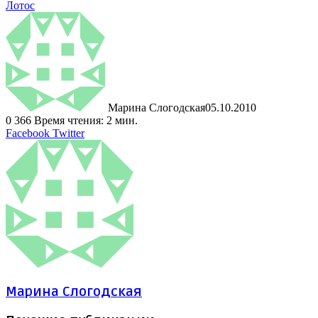
Лотос
Марина Слогодская
05.10.2010
0
366
Время чтения: 2 мин.
LinkedIn
Tumblr
Pinterest
Reddit
ВКонтакте
Поделиться
Печатать
Facebook
Twitter
через
электронную
почту
Марина Слогодская