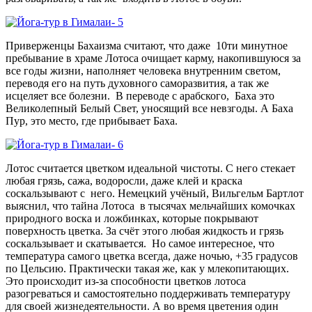
Приверженцы Бахаизма считают, что даже 10ти минутное
пребывание в храме Лотоса очищает карму, накопившуюся за
все годы жизни, наполняет человека внутренним светом,
переводя его на путь духовного саморазвития, а так же
исцеляет все болезни. В переводе с арабского, Баха это
Великолепный Белый Свет, уносящий все невзгоды. А Баха
Пур, это место, где прибывает Баха.
Лотос считается цветком идеальной чистоты. С него стекает
любая грязь, сажа, водоросли, даже клей и краска
соскальзывают с него. Немецкий учёный, Вильгельм Бартлот
выяснил, что тайна Лотоса в тысячах мельчайших комочках
природного воска и ложбинках, которые покрывают
поверхность цветка. За счёт этого любая жидкость и грязь
соскальзывает и скатывается. Но самое интересное, что
температура самого цветка всегда, даже ночью, +35 градусов
по Цельсию. Практически такая же, как у млекопитающих.
Это происходит из-за способности цветков лотоса
разогреваться и самостоятельно поддерживать температуру
для своей жизнедеятельности. А во время цветения один