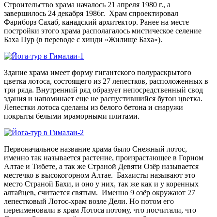
Строительство храма началось 21 апреля 1980 г., а
завершилось 24 декабря 1986г. Храм спроектировал
Фариборз Сахаб, канадский архитектор. Ранее на месте
постройки этого храма располагалось мистическое селение
Баха Пур (в переводе с хинди «Жилище Баха»).
Здание храма имеет форму гигантского полураскрытого
цветка лотоса, состоящего из 27 лепестков, расположенных в
три ряда. Внутренний ряд образует непосредственный свод
здания и напоминает еще не распустившийся бутон цветка.
Лепестки лотоса сделаны из белого бетона и снаружи
покрыты белыми мраморными плитами.
Первоначальное название храма было Снежный лотос,
именно так называется растение, произрастающее в Горном
Алтае и Тибете, а так же Страной Девяти Озёр называется
местечко в высокогорном Алтае. Бахаисты называют это
место Страной Бахи, и оно у них, так же как и у коренных
алтайцев, считается святым. Именно 9 озёр окружают 27
лепестковый Лотос-храм возле Дели. Но потом его
переименовали в храм Лотоса потому, что посчитали, что