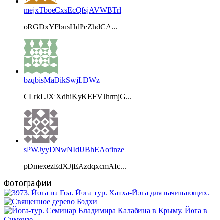
mejxTboeCxsEcQfsjAVWBTrl
oRGDxYFbusHdPeZhdCA...
bzqbisMaDikSwjLDWz
CLrkLJXiXdhiKyKEFVJhrmjG...
sPWJyyDNwNIdUBhEAofinze
pDmexezEdXJjEAzdqxcmAIc...
Фотографии