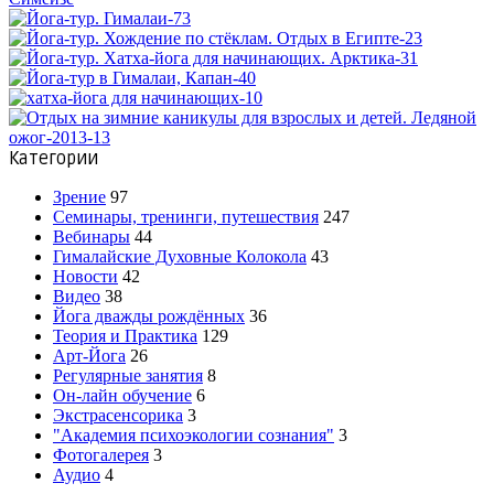
Категории
Зрение
97
Семинары, тренинги, путешествия
247
Вебинары
44
Гималайские Духовные Колокола
43
Новости
42
Видео
38
Йога дважды рождённых
36
Теория и Практика
129
Арт-Йога
26
Регулярные занятия
8
Он-лайн обучение
6
Экстрасенсорика
3
"Академия психоэкологии сознания"
3
Фотогалерея
3
Аудио
4