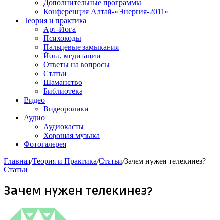
Дополнительные программы
Конференция Алтай-«Энергия-2011»
Теория и практика
Арт-Йога
Психокоды
Пальцевые замыкания
Йога, медитации
Ответы на вопросы
Статьи
Шаманство
Библиотека
Видео
Видеоролики
Аудио
Аудиокасты
Хорошая музыка
Фотогалерея
Главная
/
Теория и Практика
/
Статьи
/
Зачем нужен телекинез?
Статьи
Зачем нужен телекинез?