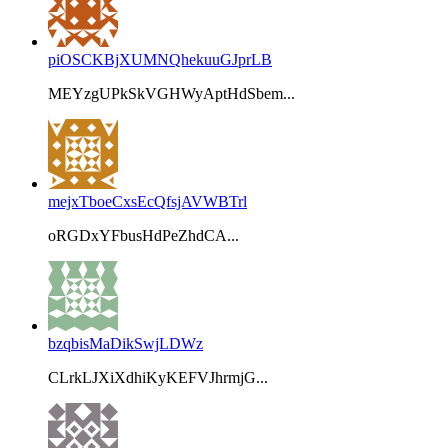
piOSCKBjXUMNQhekuuGJprLB
MEYzgUPkSkVGHWyAptHdSbem...
mejxTboeCxsEcQfsjAVWBTrl
oRGDxYFbusHdPeZhdCA...
bzqbisMaDikSwjLDWz
CLrkLJXiXdhiKyKEFVJhrmjG...