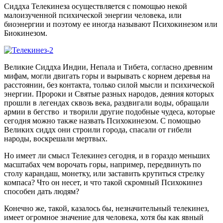
Сиддха Телекинеза осуществляется с помощью некой
малоизученной психической энергии человека, или
биоэнергии и поэтому ее иногда называют Психокинезом или
Биокинезом.
Великие Сиддха Индии, Непала и Тибета, согласно древним
мифам, могли двигать горы и вырывать с корнем деревья на
расстоянии, без контакта, только силой мысли и психической
энергии. Пророки и Святые разных народов, деяния которых
прошли в легендах сквозь века, раздвигали воды, обращали
армии в бегство и творили другие подобные чудеса, которые
сегодня можно также назвать Психокинезом. С помощью
Великих сиддх они строили города, спасали от гибели
народы, воскрешали мертвых.
Но имеет ли смысл Телекинез сегодня, и в гораздо меньших
масштабах чем ворочать горы, например, передвинуть по
столу карандаш, монетку, или заставить крутиться стрелку
компаса? Что он несет, и что такой скромный Психокинез
способен дать людям?
Конечно же, такой, казалось бы, незначительный телекинез,
имеет огромное значение для человека, хотя бы как явный