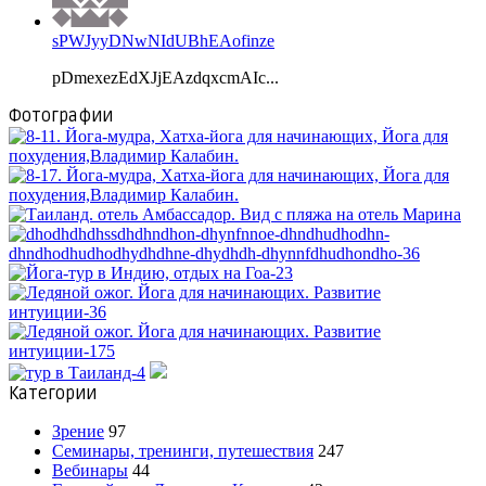
sPWJyyDNwNIdUBhEAofinze
pDmexezEdXJjEAzdqxcmAIc...
Фотографии
Категории
Зрение
97
Семинары, тренинги, путешествия
247
Вебинары
44