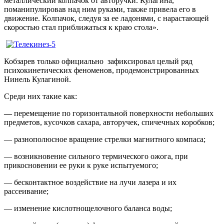
металлический колпачок от авторучки. Кулагина,
поманипулировав над ним руками, также привела его в
движение. Колпачок, следуя за ее ладонями, с нарастающей
скоростью стал приближаться к краю стола».
Кобзарев только официально зафиксировал целый ряд
психокинетических феноменов, продемонстрированных
Нинель Кулагиной.
Среди них такие как:
—
перемещение по горизонтальной поверхности небольших
предметов, кусочков сахара, авторучек, спичечных коробков;
— разнополюсное вращение стрелки магнитного компаса;
— возникновение сильного термического ожога, при
прикосновении ее руки к руке испытуемого;
— бесконтактное воздействие на лучи лазера и их
рассеивание;
— изменение кислотнощелочного баланса воды;