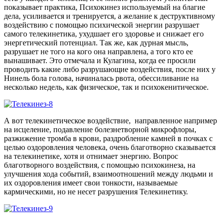
показывает практика, Психокинез используемый на благие
дела, усиливается и тренируется, а желание к деструктивному
воздействию с помощью психической энергии разрушает
самого телекинетика, ухудшает его здоровье и снижает его
энергетический потенциал. Так же, как дурная мысль,
разрушает не того на кого она направлена, а того кто ее
вынашивает. Это отмечала и Кулагина, когда ее просили
проводить какие либо разрушающие воздействия, после них у
Нинель бола голова, начиналась рвота, обессиливание на
несколько недель, как физическое, так и психокенитическое.
А вот телекинетическое воздействие, направленное например
на исцеление, подавление болезнетворной микрофлоры,
разжижение тромба в крови, раздробление камней в почках с
целью оздоровления человека, очень благотворно сказывается
на телекинетике, хотя и отнимает энергию. Вопрос
благотворного воздействия, с помощью психокинеза, на
улучшения хода событий, взаимоотношений между людьми и
их оздоровления имеет свои тонкости, называемые
кармическими, но не несет разрушения Телекинетику.