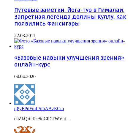
Путевые заметки. Йога-тур в Гималаи.
Запретная легенда долины Куллу. Как
появились Фансигары
22.03.2011
«Базовые навыки улучшения зрения»
онлайн-курс
04.04.2020
qPyFPdFmLSibAAzECm
ebZkQrtfTceSoClDTWVut...