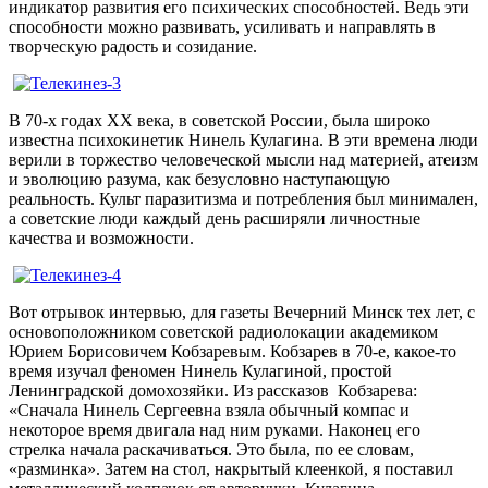
индикатор развития его психических способностей. Ведь эти
способности можно развивать, усиливать и направлять в
творческую радость и созидание.
В 70-х годах ХХ века, в советской России, была широко
известна психокинетик Нинель Кулагина. В эти времена люди
верили в торжество человеческой мысли над материей, атеизм
и эволюцию разума, как безусловно наступающую
реальность. Культ паразитизма и потребления был минимален,
а советские люди каждый день расширяли личностные
качества и возможности.
Вот отрывок интервью, для газеты Вечерний Минск тех лет, с
основоположником советской радиолокации академиком
Юрием Борисовичем Кобзаревым. Кобзарев в 70-е, какое-то
время изучал феномен Нинель Кулагиной, простой
Ленинградской домохозяйки. Из рассказов Кобзарева:
«Сначала Нинель Сергеевна взяла обычный компас и
некоторое время двигала над ним руками. Наконец его
стрелка начала раскачиваться. Это была, по ее словам,
«разминка». Затем на стол, накрытый клеенкой, я поставил