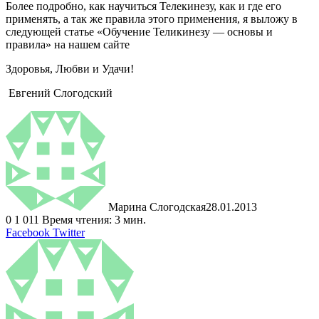
Более подробно, как научиться Телекинезу, как и где его
применять, а так же правила этого применения, я выложу в
следующей статье «Обучение Теликинезу — основы и
правила» на нашем сайте
Здоровья, Любви и Удачи!
Евгений Слогодский
Марина Слогодская
28.01.2013
0
1 011
Время чтения: 3 мин.
LinkedIn
Tumblr
Pinterest
Reddit
ВКонтакте
Поделиться
Печатать
Facebook
Twitter
через
электронную
почту