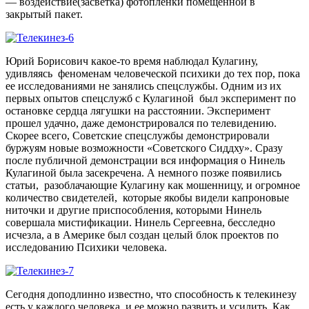
— воздействие(засветка) фотопленки помещенной в
закрытый пакет.
Юрий Борисович какое-то время наблюдал Кулагину,
удивляясь феноменам человеческой психики до тех пор, пока
ее исследованиями не занялись спецслужбы. Одним из их
первых опытов спецслужб с Кулагиной был эксперимент по
остановке сердца лягушки на расстоянии. Эксперимент
прошел удачно, даже демонстрировался по телевидению.
Скорее всего, Советские спецслужбы демонстрировали
буржуям новые возможности «Советского Сиддху». Сразу
после публичной демонстрации вся информация о Нинель
Кулагиной была засекречена. А немного позже появились
статьи, разоблачающие Кулагину как мошенницу, и огромное
количество свидетелей, которые якобы видели капроновые
ниточки и другие приспособления, которыми Нинель
совершала мистификации. Нинель Сергеевна, бесследно
исчезла, а в Америке был создан целый блок проектов по
исследованию Психики человека.
Сегодня доподлинно известно, что способность к телекинезу
есть у каждого человека, и ее можно развить и усилить. Как