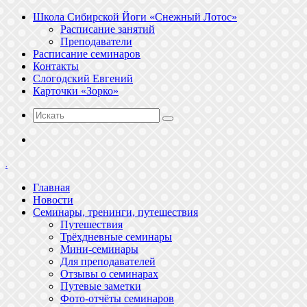
Школа Сибирской Йоги «Снежный Лотос»
Расписание занятий
Преподаватели
Расписание семинаров
Контакты
Слогодский Евгений
Карточки «Зорко»
Искать
Меню
.
Главная
Новости
Семинары, тренинги, путешествия
Путешествия
Трёхдневные семинары
Мини-семинары
Для преподавателей
Отзывы о семинарах
Путевые заметки
Фото-отчёты семинаров