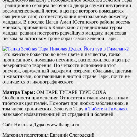
Традиционно сердцем песочного дворца служит внутренний
восьмилепестковый лотос, в центре которого помещается
священный слог, соответствующий центральному божеству
мандалы. В поселке Цаган Аман Юстинского района восемь
монахов, прибывших в Калмыкию с грандиозным туром
мандал, решили построить редчайшую мандалу, нарисовав
песком на лотосовом троне образ самой Зеленой Тары.
Это женское божество во всем цвете и изяществе, тонко
прописанное с помощью песчинок, расположилось в центре
невероятного творения. По четкости исполнения этот
рисунок, окруженный ваджрами, озерами, облаками, цветами
и животными, обитающими в чистой стране Тары, почти не
отличается от иконографического.
Мантра Тары:
ОМ ТАРЕ ТУТАРЕ ТУРЕ СОХА
Особенности применения: Относится к главным практикам
тибетских целителей. Помогает при любых заболеваниях, в
том числе хронических. Зеленую Тару
в Тибете и Гималаях
называют избавительницей от страданий и болезней.
Сайт Николая Дудко www.thangka.ru
Материал подготовил Евгений Слогодский