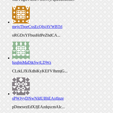
mejxTboeCxsEcQfsjAVWBTrl
oRGDxYFbusHdPeZhdCA...
bzqbisMaDikSwjLDWz
CLrkLJXiXdhiKyKEFVJhrmjG...
sPWJyyDNwNIdUBhEAofinze
pDmexezEdXJjEAzdqxcmAIc...