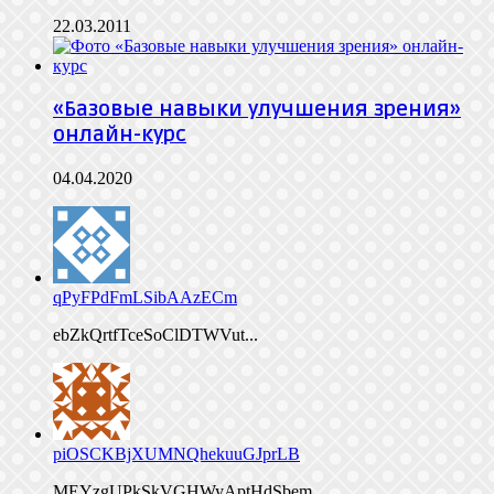
22.03.2011
«Базовые навыки улучшения зрения»
онлайн-курс
04.04.2020
qPyFPdFmLSibAAzECm
ebZkQrtfTceSoClDTWVut...
piOSCKBjXUMNQhekuuGJprLB
MEYzgUPkSkVGHWyAptHdSbem...