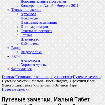
Дополнительные программы
Конференция Алтай-«Энергия-2011»
Теория и практика
Арт-Йога
Психокоды
Пальцевые замыкания
Йога, медитации
Ответы на вопросы
Статьи
Шаманство
Библиотека
Видео
Видеоролики
Аудио
Аудиокасты
Хорошая музыка
Фотогалерея
Главная
/
Семинары, тренинги, путешествия
/
Путевые заметки
/
Путевые заметки. Малый Тибет (Ладакх). Практики Йоги
Ясного Сна. Танка Чистая земля Зелёной Тары
Путевые заметки
Путевые заметки. Малый Тибет