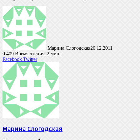
Марина Слогодская
20.12.2011
0
409
Время чтения: 2 мин.
LinkedIn
Tumblr
Pinterest
Reddit
ВКонтакте
Поделиться
Печатать
Facebook
Twitter
через
электронную
почту
Марина Слогодская