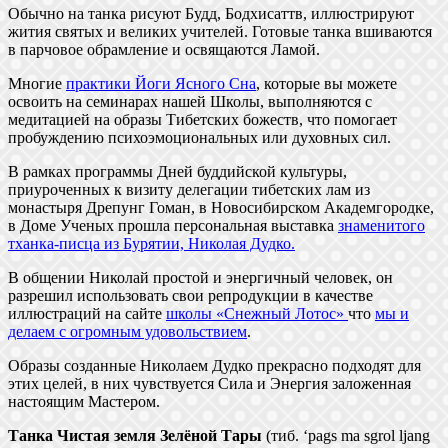
Обычно на танка рисуют Будд, Бодхисаттв, иллюстрируют
жития святых и великих учителей. Готовые танка вшиваются
в парчовое обрамление и освящаются Ламой.
Многие
практики Йоги Ясного Сна
, которые вы можете
освоить на семинарах нашей Школы, выполняются с
медитацией на образы Тибетских божеств, что помогает
пробуждению психоэмоциональных или духовных сил.
В рамках программы Дней буддийской культуры,
приуроченных к визиту делегации тибетских лам из
монастыря Дрепунг Гоман, в Новосибирском Академгородке,
в Доме Ученых прошла персональная выставка
знаменитого
тханка-писца из Бурятии, Николая Дудко.
В общении Николай простой и энергичный человек, он
разрешил использовать свои репродукции в качестве
иллюстраций на сайте
школы «Снежный Лотос»
что
мы и
делаем с огромным удовольствием
.
Образы созданные Николаем Дудко прекрасно подходят для
этих целей, в них чувствуется Сила и Энергия заложенная
настоящим Мастером.
Танка Чистая земля Зелёной Тары
(тиб. ‘pags ma sgrol ljang