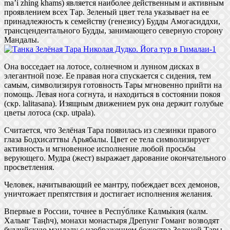
ma’i zhing khams) является наиболее действенным и активным
проявлением всех Тар. Зеленый цвет тела указывает на ее
принадлежность к семейству (генезису) Будды Амогасиддхи,
трансцендентального Будды, занимающего северную сторону
Мандалы.
Она восседает на лотосе, солнечном и лунном дисках в
элегантной позе. Ее правая нога спускается с сидения, тем
самым, символизируя готовность Тары мгновенно прийти на
помощь. Левая нога согнута, и находиться в состоянии покоя
(скр. lalitasana). Изящным движением рук она держит голубые
цветы лотоса (скр. utpala).
Считается, что Зелёная Тара появилась из слезинки правого
глаза Бодхисаттвы Арьябалы. Цвет ее тела символизирует
активность и мгновенное исполнение любой просьбы
верующего. Мудра (жест) выражает дарование окончательного
просветления.
Человек, начитывающий ее мантру, побеждает всех демонов,
уничтожает препятствия и достигает исполнения желания.
Впервые в России, точнее в Респу́блике Калмы́кия (калм.
Хальмг Таңһч), монахи монастыря Дрепунг Гоманг возводят
буддийскую мандалу с изображением божества Зеленой Тары.