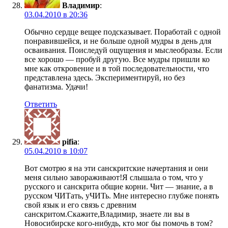
Владимир
:
03.04.2010 в 20:36
Обычно сердце вещее подсказывает. Поработай с одной
понравившейся, и не больше одной мудры в день для
осваивания. Поиследуй ощущения и мыслеобразы. Если
все хорошо — пробуй другую. Все мудры пришли ко
мне как откровение и в той последовательности, что
представлена здесь. Экспериментируй, но без
фанатизма. Удачи!
Ответить
pifia
:
05.04.2010 в 10:07
Вот смотрю я на эти санскритские начертания и они
меня сильно завораживают!Я слышала о том, что у
русского и санскрита общие корни. Чит — знание, а в
русском ЧИТать, уЧИТь. Мне интересно глубже понять
свой язык и его связь с древним
санскритом.Скажите,Владимир, знаете ли вы в
Новосибирске кого-нибудь, кто мог бы помочь в том?