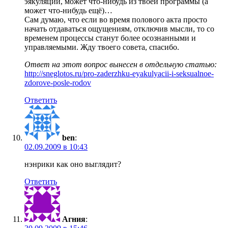
эякуляции, может что-нибудь из твоей программы (а
может что-нибудь ещё)…
Сам думаю, что если во время полового акта просто
начать отдаваться ощущениям, отключив мысли, то со
временем процессы станут более осознанными и
управляемыми. Жду твоего совета, спасибо.
Ответ на этот вопрос вынесен в отдельную статью:
http://sneglotos.ru/pro-zaderzhku-eyakulyacii-i-seksualnoe-
zdorove-posle-rodov
Ответить
ben
:
02.09.2009 в 10:43
нэнрики как оно выглядит?
Ответить
Агния
: