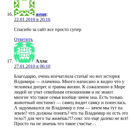
женя
:
22.01.2010 в 20:16
Спасибо за сайт все просто супер
Ответить
Алла
:
27.01.2010 в 06:10
Благодарю, очень впечатлила статья! но вот история
Влдимира — плачевна. Много написано и видно что у
человека дипрес и травма жизни. К сожалению в Мире
людей не учат семейным отношениям и не знают
многие что такое семья вообще зачем она. Есть только
животный инстинкт — самец видит самку и понеслась.
А задумывался ли Владимир о том — зачем мы тут на
земле? что должны понять? что ты Владимир не есть это
тело?! для чего ты живёшь?!? секс это ещё далеко не всё!
Просто ты не знаешь что такое счастье…