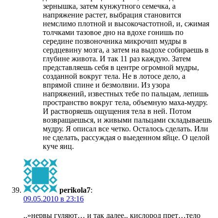
зернышка, затем кунжутного семечка, а
напряжение растет, выбрация становится
немслимо плотной и высокочастотной, и, сжимая
толчками тазовое дно на вдохе гонишь по
середине позвоночника микрочип мудры в
сердцевину мозга, а затем на выдохе собираешь в
глубине живота. И так 11 раз каждую. Затем
представляешь себя в центре огромной мудры,
созданной вокруг тела. Не в лотосе дело, а
впрямой спине и безмолвии. Из узора
напряжений, известных тебе по пальцам, лепишь
пространство вокруг тела, объемную маха-мудру.
И растворяешь ощущения тела в ней. Потом
возвращаешься, и живыми пальцами складываешь
мудру. Я описал все четко. Осталось сделать. Или
не сделать, рассуждая о выеденном яйце. О целой
куче яиц.
perikola7
:
09.05.2010 в 23:16
..»нервы гуляют… и так далее.. кислород прет…тело