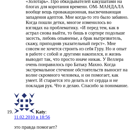
«Золотарь». Про обкидывателей какушатами на
блогах для коротания времени. ОМ- МАНДАЛА
вообще вещь провакационная, высвечивающая
западения адептов. Мне когда-то это было забавно.
Когда пошли детки, многое изменилось во
взглядах на проблематику. «И перед тем, как в
астрал снова выйти, то бишь в сортире подольше
засесть, либовь опьяненье, а брак вытрезвитель,
скажу, приподняв указательный перст». Мне
совсем не хочется строить из себя Гуру. Но и опыт
в работе с собой и другими накопился, и жизнь
выводит так, что просто иначе никак. У Веллера
очень понравилось про Батьку Махно. Когда
экстремальное стечение обстоятельств выносит на
волне скромного человека, и он помогает, как
умеет. И старается это делать и от сердца и не
покладая рук. Что и делаю. Спасибо за понимание.
Katy
:
11.02.2010 в 18:56
это правда помогает?