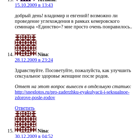
15.10.2009 в 13:43
добрый день! владимир и евгений! возможно ли
проведение углехождения в рамках кемеровского
семинара «Единство»? мне просто очень понравилось..
Nina
:
28.12.2009 в 23:24
Здравствуйте. Посоветуйте, пожалуйста, как улучшить
сексуальное здоровье женщине после родов.
Ответ на этот вопрос вынесен в отдельную статью:
http://sneglotos.ru/pro-zaderzhku-eyakulyacii-i-seksualnoe-
zdorove-posle-rodov
Ответить
Nina
:
30.12.2009 в 04:52