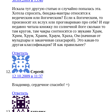
30.09.2009 в 15:46
Искала тут другую статью и случайно попалась эта.
Хотела спросить, бинджа-мантры относятся к
ведическим или йогическим? Если к йогическим, то
произносят их вслух или проговариваю про себя? И еще
недавно читала книжку по солнечной йоге скольки то
там кругов, там чакры соотносятся со звуками Храм,
Хрим, Хрум, Храим, Храум, Храха, Ом (начиная от
муладхары и заканчивая сахасрарой). Это какая-то
другая классификация? И как правильнее?
Ответить
Сергей
:
12.10.2009 в 11:37
Владимир, сердечное спасибо! =)
Ответить
татьяна
: