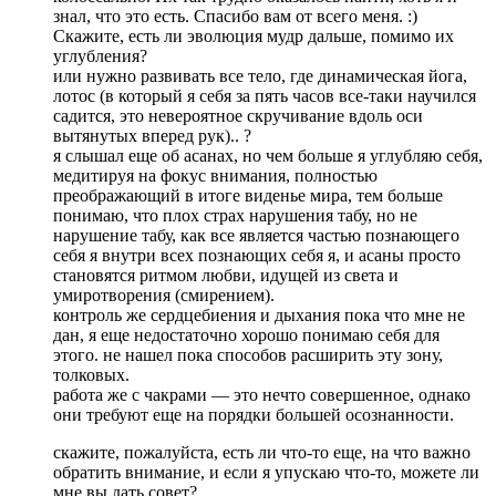
знал, что это есть. Спасибо вам от всего меня. :)
Скажите, есть ли эволюция мудр дальше, помимо их
углубления?
или нужно развивать все тело, где динамическая йога,
лотос (в который я себя за пять часов все-таки научился
садится, это невероятное скручивание вдоль оси
вытянутых вперед рук).. ?
я слышал еще об асанах, но чем больше я углубляю себя,
медитируя на фокус внимания, полностью
преображающий в итоге виденье мира, тем больше
понимаю, что плох страх нарушения табу, но не
нарушение табу, как все является частью познающего
себя я внутри всех познающих себя я, и асаны просто
становятся ритмом любви, идущей из света и
умиротворения (смирением).
контроль же сердцебиения и дыхания пока что мне не
дан, я еще недостаточно хорошо понимаю себя для
этого. не нашел пока способов расширить эту зону,
толковых.
работа же с чакрами — это нечто совершенное, однако
они требуют еще на порядки большей осознанности.
скажите, пожалуйста, есть ли что-то еще, на что важно
обратить внимание, и если я упускаю что-то, можете ли
мне вы дать совет?