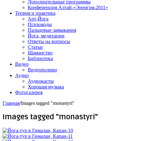
Дополнительные программы
Конференция Алтай-«Энергия-2011»
Теория и практика
Арт-Йога
Психокоды
Пальцевые замыкания
Йога, медитации
Ответы на вопросы
Статьи
Шаманство
Библиотека
Видео
Видеоролики
Аудио
Аудиокасты
Хорошая музыка
Фотогалерея
Главная
/
Images tagged "monastyri"
Images tagged "monastyri"