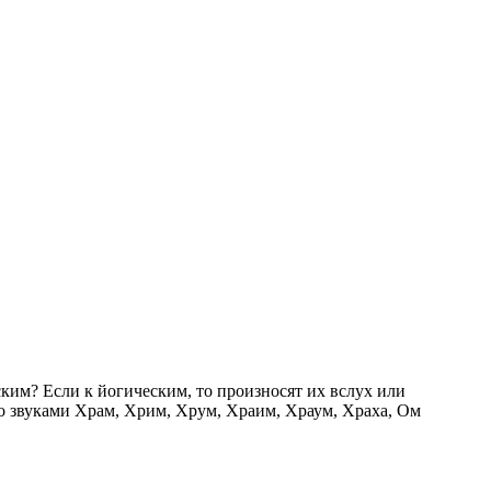
ским? Если к йогическим, то произносят их вслух или
со звуками Храм, Хрим, Хрум, Храим, Храум, Храха, Ом