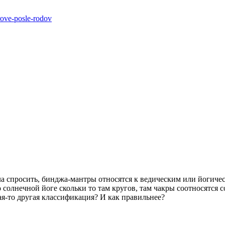
rove-posle-rodov
ла спросить, бинджа-мантры относятся к ведическим или йогиче
 солнечной йоге скольки то там кругов, там чакры соотносятся 
кая-то другая классификация? И как правильнее?