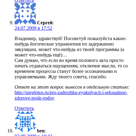
Ответить
Сергей
:
24.07.2009 в 17:52
Владимир, здравствуй! Посоветуй пожалуйста какие-
нибудь йогические упражнения по задержанию
эякуляции, может что-нибудь из твоей программы (а
может что-нибудь ещё)…
Сам думаю, что если во время полового акта просто
начать отдаваться ощущениям, отключив мысли, то со
временем процессы станут более осознанными и
управляемыми. Жду твоего совета, спасибо.
Ответ на этот вопрос вынесен в отдельную статью:
http://sneglotos.ru/pro-zaderzhku-eyakulyacii-i-seksualnoe-
zdorove-posle-rodov
Ответить
ben
: