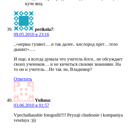
куче яиц.
perikola7
:
09.05.2010 в 23:16
..»нервы гуляют… и так далее.. кислород прет…тело
дышит»….
И еще, я всегда думала что учитель йоги.. не обсуждает
своих учеников… и не кичиться своими знаниями. На
то он и учитель…Не так ли, Владимир?
Ответить
Yuliana
:
03.06.2010 в 01:57
Vpechatliaushie fotografii!!!! Peyzaji chudesnie i kompaniya
veselaya :)))