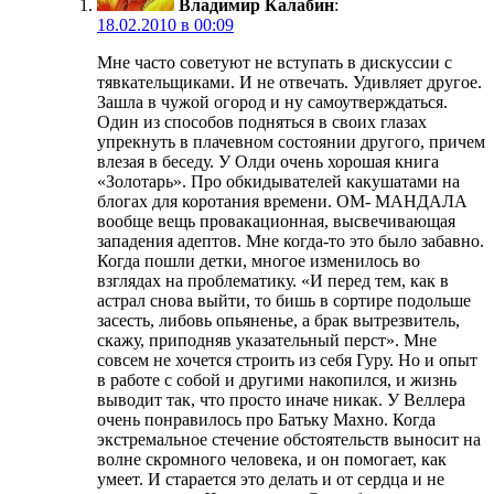
Владимир Калабин
:
18.02.2010 в 00:09
Мне часто советуют не вступать в дискуссии с
тявкательщиками. И не отвечать. Удивляет другое.
Зашла в чужой огород и ну самоутверждаться.
Один из способов подняться в своих глазах
упрекнуть в плачевном состоянии другого, причем
влезая в беседу. У Олди очень хорошая книга
«Золотарь». Про обкидывателей какушатами на
блогах для коротания времени. ОМ- МАНДАЛА
вообще вещь провакационная, высвечивающая
западения адептов. Мне когда-то это было забавно.
Когда пошли детки, многое изменилось во
взглядах на проблематику. «И перед тем, как в
астрал снова выйти, то бишь в сортире подольше
засесть, либовь опьяненье, а брак вытрезвитель,
скажу, приподняв указательный перст». Мне
совсем не хочется строить из себя Гуру. Но и опыт
в работе с собой и другими накопился, и жизнь
выводит так, что просто иначе никак. У Веллера
очень понравилось про Батьку Махно. Когда
экстремальное стечение обстоятельств выносит на
волне скромного человека, и он помогает, как
умеет. И старается это делать и от сердца и не