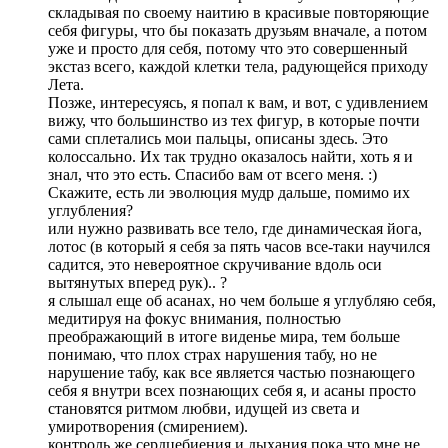
складывая по своему наитию в красивые повторяющие
себя фигуры, что бы показать друзьям вначале, а потом
уже и просто для себя, потому что это совершенный
экстаз всего, каждой клетки тела, радующейся приходу
Лета.
Позже, интересуясь, я попал к вам, и вот, с удивлением
вижу, что большинство из тех фигур, в которые почти
сами сплетались мои пальцы, описаны здесь. Это
колоссально. Их так трудно оказалось найти, хоть я и
знал, что это есть. Спасибо вам от всего меня. :)
Скажите, есть ли эволюция мудр дальше, помимо их
углубления?
или нужно развивать все тело, где динамическая йога,
лотос (в который я себя за пять часов все-таки научился
садится, это невероятное скручивание вдоль оси
вытянутых вперед рук).. ?
я слышал еще об асанах, но чем больше я углубляю себя,
медитируя на фокус внимания, полностью
преображающий в итоге виденье мира, тем больше
понимаю, что плох страх нарушения табу, но не
нарушение табу, как все является частью познающего
себя я внутри всех познающих себя я, и асаны просто
становятся ритмом любви, идущей из света и
умиротворения (смирением).
контроль же сердцебиения и дыхания пока что мне не