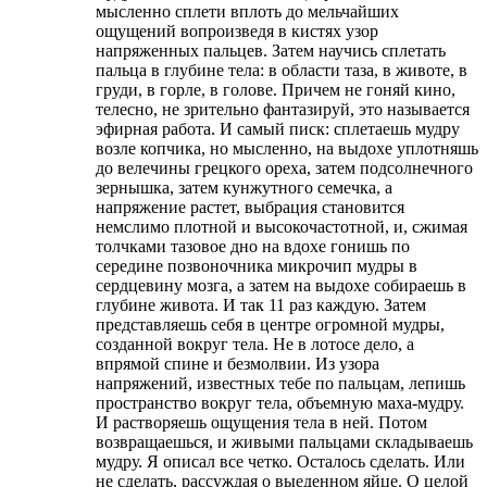
мысленно сплети вплоть до мельчайших
ощущений вопроизведя в кистях узор
напряженных пальцев. Затем научись сплетать
пальца в глубине тела: в области таза, в животе, в
груди, в горле, в голове. Причем не гоняй кино,
телесно, не зрительно фантазируй, это называется
эфирная работа. И самый писк: сплетаешь мудру
возле копчика, но мысленно, на выдохе уплотняшь
до велечины грецкого ореха, затем подсолнечного
зернышка, затем кунжутного семечка, а
напряжение растет, выбрация становится
немслимо плотной и высокочастотной, и, сжимая
толчками тазовое дно на вдохе гонишь по
середине позвоночника микрочип мудры в
сердцевину мозга, а затем на выдохе собираешь в
глубине живота. И так 11 раз каждую. Затем
представляешь себя в центре огромной мудры,
созданной вокруг тела. Не в лотосе дело, а
впрямой спине и безмолвии. Из узора
напряжений, известных тебе по пальцам, лепишь
пространство вокруг тела, объемную маха-мудру.
И растворяешь ощущения тела в ней. Потом
возвращаешься, и живыми пальцами складываешь
мудру. Я описал все четко. Осталось сделать. Или
не сделать, рассуждая о выеденном яйце. О целой