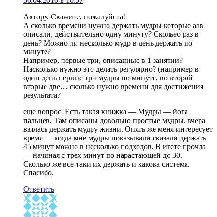
30.04.2010 в 10:57
Автору. Скажите, пожалуйста!
А сколько времени нужно держать мудры которые аав
описали, действительно одну минуту? Скольео раз в
день? Можно ли несколько мудр в день держать по
минуте?
Например, первые три, описанные в 1 занятии?
Насколько нужно это делать регулярно? (например в
один день первые три мудры по минуте, во второй
вторые две… сколько нужно времени для достижения
результата?
еще вопрос. Есть такая книжка — Мудры — йога
пальцев. Там описаны довольно простые мудры. вчера
взялась держать мудру жизни. Опять же меня интересует
время — когда мне мудры показывали сказали держать
45 минут можно в несколько подходов. В игете прочла
— начиная с трех минут по нарастающей до 30.
Сколько же все-таки их держать и какова система.
Спасибо.
Ответить