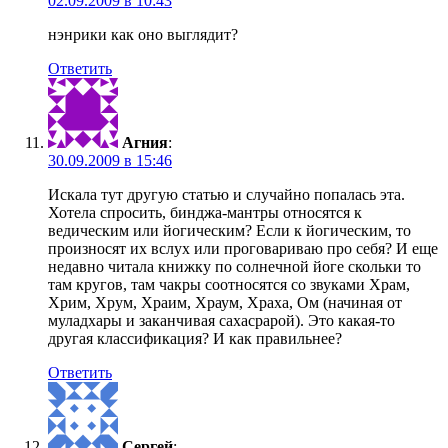
02.09.2009 в 10:43
нэнрики как оно выглядит?
Ответить
Агния
:
30.09.2009 в 15:46
Искала тут другую статью и случайно попалась эта.
Хотела спросить, бинджа-мантры относятся к
ведическим или йогическим? Если к йогическим, то
произносят их вслух или проговариваю про себя? И еще
недавно читала книжку по солнечной йоге скольки то
там кругов, там чакры соотносятся со звуками Храм,
Хрим, Хрум, Храим, Храум, Храха, Ом (начиная от
муладхары и заканчивая сахасрарой). Это какая-то
другая классификация? И как правильнее?
Ответить
Сергей
: