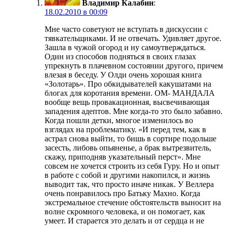
Владимир Калабин
:
18.02.2010 в 00:09
Мне часто советуют не вступать в дискуссии с
тявкательщиками. И не отвечать. Удивляет другое.
Зашла в чужой огород и ну самоутверждаться.
Один из способов подняться в своих глазах
упрекнуть в плачевном состоянии другого, причем
влезая в беседу. У Олди очень хорошая книга
«Золотарь». Про обкидывателей какушатами на
блогах для коротания времени. ОМ- МАНДАЛА
вообще вещь провакационная, высвечивающая
западения адептов. Мне когда-то это было забавно.
Когда пошли детки, многое изменилось во
взглядах на проблематику. «И перед тем, как в
астрал снова выйти, то бишь в сортире подольше
засесть, либовь опьяненье, а брак вытрезвитель,
скажу, приподняв указательный перст». Мне
совсем не хочется строить из себя Гуру. Но и опыт
в работе с собой и другими накопился, и жизнь
выводит так, что просто иначе никак. У Веллера
очень понравилось про Батьку Махно. Когда
экстремальное стечение обстоятельств выносит на
волне скромного человека, и он помогает, как
умеет. И старается это делать и от сердца и не