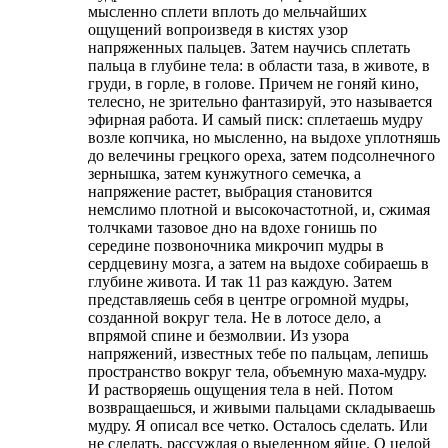
мысленно сплети вплоть до мельчайших
ощущений вопроизведя в кистях узор
напряженных пальцев. Затем научись сплетать
пальца в глубине тела: в области таза, в животе, в
груди, в горле, в голове. Причем не гоняй кино,
телесно, не зрительно фантазируй, это называется
эфирная работа. И самый писк: сплетаешь мудру
возле копчика, но мысленно, на выдохе уплотняшь
до велечины грецкого ореха, затем подсолнечного
зернышка, затем кунжутного семечка, а
напряжение растет, выбрация становится
немслимо плотной и высокочастотной, и, сжимая
толчками тазовое дно на вдохе гонишь по
середине позвоночника микрочип мудры в
сердцевину мозга, а затем на выдохе собираешь в
глубине живота. И так 11 раз каждую. Затем
представляешь себя в центре огромной мудры,
созданной вокруг тела. Не в лотосе дело, а
впрямой спине и безмолвии. Из узора
напряжений, известных тебе по пальцам, лепишь
пространство вокруг тела, объемную маха-мудру.
И растворяешь ощущения тела в ней. Потом
возвращаешься, и живыми пальцами складываешь
мудру. Я описал все четко. Осталось сделать. Или
не сделать, рассуждая о выеденном яйце. О целой