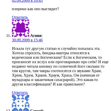
02.09.2009 в 10:43
нэнрики как оно выглядит?
Ответить
Агния
:
30.09.2009 в 15:46
Искала тут другую статью и случайно попалась эта.
Хотела спросить, бинджа-мантры относятся к
ведическим или йогическим? Если к йогическим, то
произносят их вслух или проговариваю про себя? И еще
недавно читала книжку по солнечной йоге скольки то
там кругов, там чакры соотносятся со звуками Храм,
Хрим, Хрум, Храим, Храум, Храха, Ом (начиная от
муладхары и заканчивая сахасрарой). Это какая-то
другая классификация? И как правильнее?
Ответить
Сергей
: