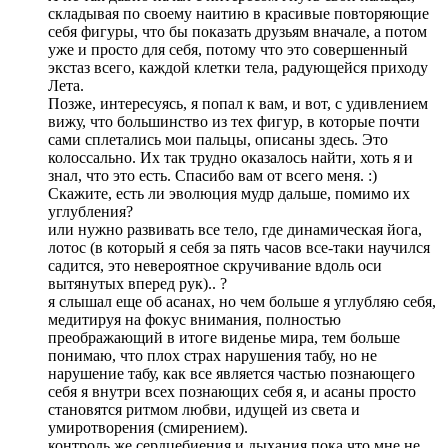
складывая по своему наитию в красивые повторяющие
себя фигуры, что бы показать друзьям вначале, а потом
уже и просто для себя, потому что это совершенный
экстаз всего, каждой клетки тела, радующейся приходу
Лета.
Позже, интересуясь, я попал к вам, и вот, с удивлением
вижу, что большинство из тех фигур, в которые почти
сами сплетались мои пальцы, описаны здесь. Это
колоссально. Их так трудно оказалось найти, хоть я и
знал, что это есть. Спасибо вам от всего меня. :)
Скажите, есть ли эволюция мудр дальше, помимо их
углубления?
или нужно развивать все тело, где динамическая йога,
лотос (в который я себя за пять часов все-таки научился
садится, это невероятное скручивание вдоль оси
вытянутых вперед рук).. ?
я слышал еще об асанах, но чем больше я углубляю себя,
медитируя на фокус внимания, полностью
преображающий в итоге виденье мира, тем больше
понимаю, что плох страх нарушения табу, но не
нарушение табу, как все является частью познающего
себя я внутри всех познающих себя я, и асаны просто
становятся ритмом любви, идущей из света и
умиротворения (смирением).
контроль же сердцебиения и дыхания пока что мне не