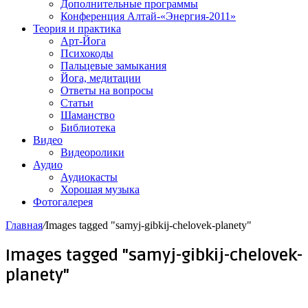
Дополнительные программы
Конференция Алтай-«Энергия-2011»
Теория и практика
Арт-Йога
Психокоды
Пальцевые замыкания
Йога, медитации
Ответы на вопросы
Статьи
Шаманство
Библиотека
Видео
Видеоролики
Аудио
Аудиокасты
Хорошая музыка
Фотогалерея
Главная
/
Images tagged "samyj-gibkij-chelovek-planety"
Images tagged "samyj-gibkij-chelovek-
planety"