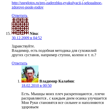
http://sneglotos.ru/pro-zaderzhku-eyakulyacii-i-seksualnoe-
zdorove-posle-rodov
Ответить
Nina
:
30.12.2009 в 04:52
Здравствуйте.
Владимир, есть подобная методика для сухожилий
других суставов, например ступни, колени и т. п.?
Ответить
Владимир Калабин
:
18.02.2010 в 00:50
Есть. Мышцы моих плеч раскрепощаются , плечи
расправляются , с каждым днем осанка улучшается
Мои Руки становятся все сильнее и наполняются
здоровьем