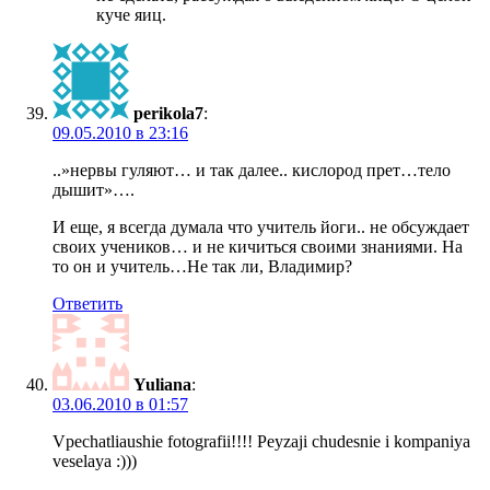
куче яиц.
perikola7
:
09.05.2010 в 23:16
..»нервы гуляют… и так далее.. кислород прет…тело
дышит»….
И еще, я всегда думала что учитель йоги.. не обсуждает
своих учеников… и не кичиться своими знаниями. На
то он и учитель…Не так ли, Владимир?
Ответить
Yuliana
:
03.06.2010 в 01:57
Vpechatliaushie fotografii!!!! Peyzaji chudesnie i kompaniya
veselaya :)))