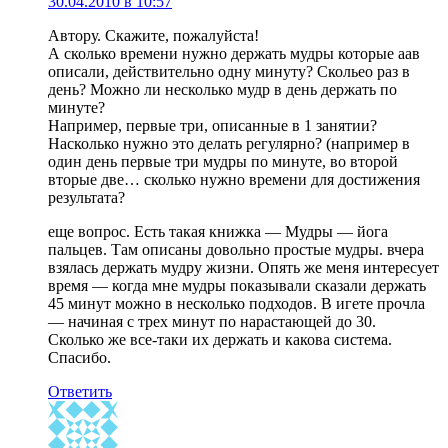
30.04.2010 в 10:57
Автору. Скажите, пожалуйста!
А сколько времени нужно держать мудры которые аав
описали, действительно одну минуту? Скольео раз в
день? Можно ли несколько мудр в день держать по
минуте?
Например, первые три, описанные в 1 занятии?
Насколько нужно это делать регулярно? (например в
один день первые три мудры по минуте, во второй
вторые две… сколько нужно времени для достижения
результата?
еще вопрос. Есть такая книжка — Мудры — йога
пальцев. Там описаны довольно простые мудры. вчера
взялась держать мудру жизни. Опять же меня интересует
время — когда мне мудры показывали сказали держать
45 минут можно в несколько подходов. В игете прочла
— начиная с трех минут по нарастающей до 30.
Сколько же все-таки их держать и какова система.
Спасибо.
Ответить